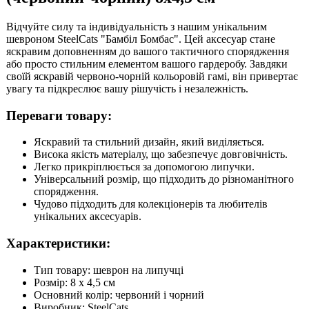
Відчуйте силу та індивідуальність з нашим унікальним
шевроном SteelCats "Бамбіл Бомбас". Цей аксесуар стане
яскравим доповненням до вашого тактичного спорядження
або просто стильним елементом вашого гардеробу. Завдяки
своїй яскравій червоно-чорній кольоровій гамі, він привертає
увагу та підкреслює вашу рішучість і незалежність.
Переваги товару:
Яскравий та стильний дизайн, який виділяється.
Висока якість матеріалу, що забезпечує довговічність.
Легко прикріплюється за допомогою липучки.
Універсальний розмір, що підходить до різноманітного
спорядження.
Чудово підходить для колекціонерів та любителів
унікальних аксесуарів.
Характеристики:
Тип товару: шеврон на липучці
Розмір: 8 х 4,5 см
Основний колір: червоний і чорний
Виробник: SteelCats