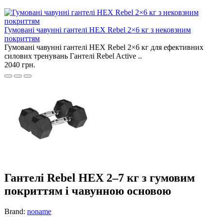
Гумовані чавунні гантелі HEX Rebel 2×6 кг з нековзним
покриттям
Гумовані чавунні гантелі HEX Rebel 2×6 кг для ефективних
силових тренувань Гантелі Rebel Active ..
2040 грн.
Гантелі Rebel HEX 2–7 кг з гумовим
покриттям і чавунною основою
Brand:
noname