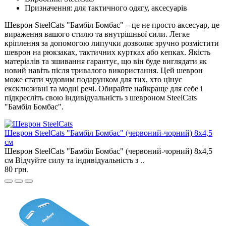
Призначення: для тактичного одягу, аксесуарів
Шеврон SteelCats "Бамбіл Бомбас" – це не просто аксесуар, це
вираження вашого стилю та внутрішньої сили. Легке
кріплення за допомогою липучки дозволяє зручно розмістити
шеврон на рюкзаках, тактичних куртках або кепках. Якість
матеріалів та зшивання гарантує, що він буде виглядати як
новий навіть після тривалого використання. Цей шеврон
може стати чудовим подарунком для тих, хто цінує
ексклюзивні та модні речі. Обирайте найкраще для себе і
підкресліть свою індивідуальність з шевроном SteelCats
"Бамбіл Бомбас".
Шеврон SteelCats "Бамбіл Бомбас" (червоний-чорний) 8х4,5
см
Шеврон SteelCats "Бамбіл Бомбас" (червоний-чорний) 8х4,5
см Відчуйте силу та індивідуальність з ..
80 грн.