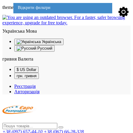
theme701
Відкрити фильтри
Українська
Мова
Українська
Русский
гривня
Валюта
$ US Dollar
грн. гривня
Реєстрація
Авторизація
+38 (097) 657-44-10
+38 (067) 66-28-328