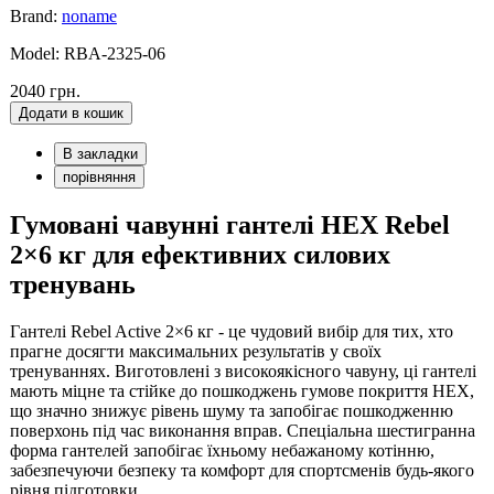
Brand:
noname
Model: RBA-2325-06
2040 грн.
Додати в кошик
В закладки
порівняння
Гумовані чавунні гантелі HEX Rebel
2×6 кг для ефективних силових
тренувань
Гантелі Rebel Active 2×6 кг - це чудовий вибір для тих, хто
прагне досягти максимальних результатів у своїх
тренуваннях. Виготовлені з високоякісного чавуну, ці гантелі
мають міцне та стійке до пошкоджень гумове покриття HEX,
що значно знижує рівень шуму та запобігає пошкодженню
поверхонь під час виконання вправ. Спеціальна шестигранна
форма гантелей запобігає їхньому небажаному котінню,
забезпечуючи безпеку та комфорт для спортсменів будь-якого
рівня підготовки.