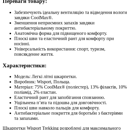
Переваги товару:
Забезпечують ідеальну вентиляцію та відведення вологи
завдяки CoolMax®.
Зменшення неприємних запахів завдяки
антибактеріальному покриттю.
Анатомічна форма для підвищеного комфорту.
Плоскі шви та еластичний рант для комфорту при
носінні.
Універсальність використання: спорт, туризм,
повсякденне життя.
Характеристики:
Модель: Легкі літні шкарпетки.
Виробник: Wisport, Польща.
Матеріал: 75% CoolMax® (поліестер), 13% філактів, 10%
поліамід, 2% еластан.
Еластичний рант для запобігання сповзанню.
Ущільнена п’ята та підошва для довговічності.
Плоскі шви навколо пальців для комфорту.
Антибактеріальне покриття для боротьби з бактеріями
та запахами.
Шкарпетки Wisport Trekking розроблені для максимального