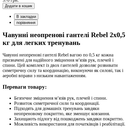
370 грн.
Додати в кошик
В закладки
порівняння
Чавунні неопренові гантелі Rebel 2х0,5
кг для легких тренувань
Чавунні неопренові гантелі Rebel вагою по 0,5 кг кожна
призначені для надійного зміцнення м’язів рук, плечей і
спини. Цей комплект із двох гантелей дозволяє розвивати
симетричну силу та координацію, виконуючи як силові, так і
аеробні вправи з низьким навантаженням.
Переваги товару:
Безпечне зміцнення м’язів рук, плечей і спини.
Розвиток симетричної сили та координації.
Підходять для домашніх тренувань завдяки
неопреновому покриттю, яке зменшує ковзання.
Захищають підлогу від пошкоджень завдяки покриттю.
Можливість використання для початківців і реабілітації.