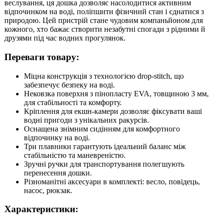
веслування, ця дошка дозволяє насолодитися активним
відпочинком на воді, поліпшити фізичний стан і єднатися з
природою. Цей пристрій стане чудовим компаньйоном для
кожного, хто бажає створити незабутні спогади з рідними й
друзями під час водних прогулянок.
Переваги товару:
Міцна конструкція з технологією drop-stitch, що
забезпечує безпеку на воді.
Нековзка поверхня з пінопласту EVA, товщиною 3 мм,
для стабільності та комфорту.
Кріплення для екшн-камери дозволяє фіксувати ваші
водні пригоди з унікальних ракурсів.
Оснащена знімним сидінням для комфортного
відпочинку на воді.
Три плавники гарантують ідеальний баланс між
стабільністю та маневреністю.
Зручні ручки для транспортування полегшують
перенесення дошки.
Різноманітні аксесуари в комплекті: весло, повідець,
насос, рюкзак.
Характеристики: