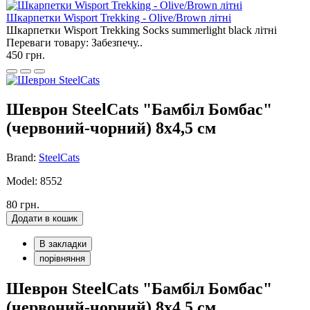
Шкарпетки Wisport Trekking - Olive/Brown літні
Шкарпетки Wisport Trekking Socks summerlight black літні
Переваги товару: Забезпечу..
450 грн.
Шеврон SteelCats "Бамбіл Бомбас"
(червоний-чорний) 8х4,5 см
Brand:
SteelCats
Model: 8552
80 грн.
Додати в кошик
В закладки
порівняння
Шеврон SteelCats "Бамбіл Бомбас"
(червоний-чорний) 8х4,5 см