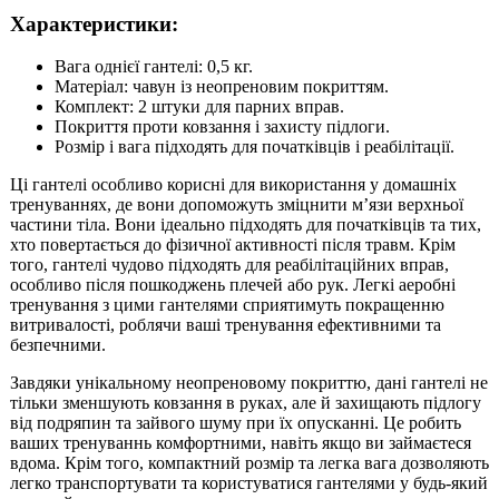
Характеристики:
Вага однієї гантелі: 0,5 кг.
Матеріал: чавун із неопреновим покриттям.
Комплект: 2 штуки для парних вправ.
Покриття проти ковзання і захисту підлоги.
Розмір і вага підходять для початківців і реабілітації.
Ці гантелі особливо корисні для використання у домашніх
тренуваннях, де вони допоможуть зміцнити м’язи верхньої
частини тіла. Вони ідеально підходять для початківців та тих,
хто повертається до фізичної активності після травм. Крім
того, гантелі чудово підходять для реабілітаційних вправ,
особливо після пошкоджень плечей або рук. Легкі аеробні
тренування з цими гантелями сприятимуть покращенню
витривалості, роблячи ваші тренування ефективними та
безпечними.
Завдяки унікальному неопреновому покриттю, дані гантелі не
тільки зменшують ковзання в руках, але й захищають підлогу
від подряпин та зайвого шуму при їх опусканні. Це робить
ваших тренуваннь комфортними, навіть якщо ви займаєтеся
вдома. Крім того, компактний розмір та легка вага дозволяють
легко транспортувати та користуватися гантелями у будь-який