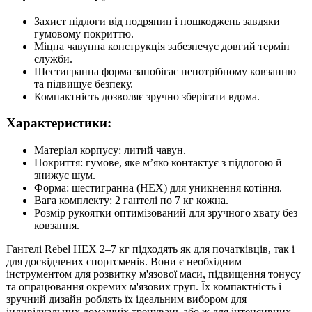
Захист підлоги від подряпин і пошкоджень завдяки
гумовому покриттю.
Міцна чавунна конструкція забезпечує довгий термін
служби.
Шестигранна форма запобігає непотрібному ковзанню
та підвищує безпеку.
Компактність дозволяє зручно зберігати вдома.
Характеристики:
Матеріал корпусу: литий чавун.
Покриття: гумове, яке м’яко контактує з підлогою й
знижує шум.
Форма: шестигранна (HEX) для уникнення котіння.
Вага комплекту: 2 гантелі по 7 кг кожна.
Розмір рукоятки оптимізований для зручного хвату без
ковзання.
Гантелі Rebel HEX 2–7 кг підходять як для початківців, так і
для досвідчених спортсменів. Вони є необхідним
інструментом для розвитку м'язової маси, підвищення тонусу
та опрацювання окремих м'язових груп. Їх компактність і
зручний дизайн роблять їх ідеальним вибором для
індивідуальних домашніх тренувань або ж для інтенсивних