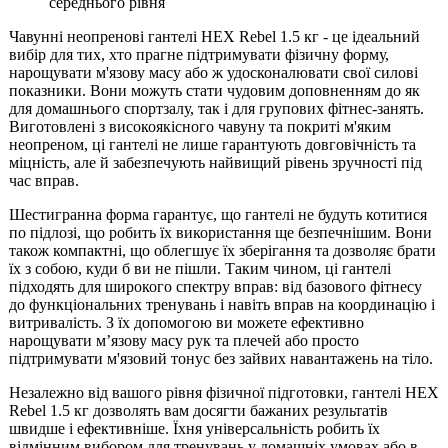
середнього рівня
Чавунні неопренові гантелі HEX Rebel 1.5 кг - це ідеальний
вибір для тих, хто прагне підтримувати фізичну форму,
нарощувати м'язову масу або ж удосконалювати свої силові
показники. Вони можуть стати чудовим доповненням до як
для домашнього спортзалу, так і для групових фітнес-занять.
Виготовлені з високоякісного чавуну та покриті м'яким
неопреном, ці гантелі не лише гарантують довговічність та
міцність, але й забезпечують найвищий рівень зручності під
час вправ.
Шестигранна форма гарантує, що гантелі не будуть котитися
по підлозі, що робить їх використання ще безпечнішим. Вони
також компактні, що облегшує їх зберігання та дозволяє брати
їх з собою, куди б ви не пішли. Таким чином, ці гантелі
підходять для широкого спектру вправ: від базового фітнесу
до функціональних тренувань і навіть вправ на координацію і
витривалість. З їх допомогою ви можете ефективно
нарощувати м’язову масу рук та плечей або просто
підтримувати м'язовий тонус без зайвих навантажень на тіло.
Незалежно від вашого рівня фізичної підготовки, гантелі HEX
Rebel 1.5 кг дозволять вам досягти бажаних результатів
швидше і ефективніше. Їхня універсальність робить їх
відмінним вибором для тренувань у домашніх умовах або в