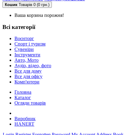
Кошик
Товарів 0 (0 грн.)
Ваша корзина порожня!
Всі категорії
Воєнторг
Спорт і туризм
Сувеніри
Інструменти
Авто, Мото
Аудіо, відео, фото
Все для дому
Все для офісу
Комп'ютери
Головна
Каталог
Огляди товарів
Виробник
HANERT
Login
Register
Forgotten Password
My Account
Address Book