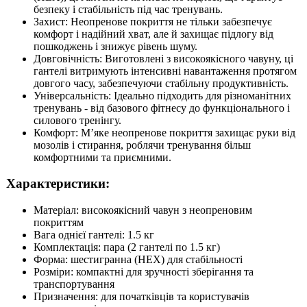
безпеку і стабільність під час тренувань.
Захист: Неопренове покриття не тільки забезпечує
комфорт і надійний хват, але й захищає підлогу від
пошкоджень і знижує рівень шуму.
Довговічність: Виготовлені з високоякісного чавуну, ці
гантелі витримують інтенсивні навантаження протягом
довгого часу, забезпечуючи стабільну продуктивність.
Універсальність: Ідеально підходить для різноманітних
тренувань - від базового фітнесу до функціонального і
силового тренінгу.
Комфорт: М’яке неопренове покриття захищає руки від
мозолів і стирання, роблячи тренування більш
комфортними та приємними.
Характеристики:
Матеріал: високоякісний чавун з неопреновим
покриттям
Вага однієї гантелі: 1.5 кг
Комплектація: пара (2 гантелі по 1.5 кг)
Форма: шестигранна (HEX) для стабільності
Розміри: компактні для зручності зберігання та
транспортування
Призначення: для початківців та користувачів