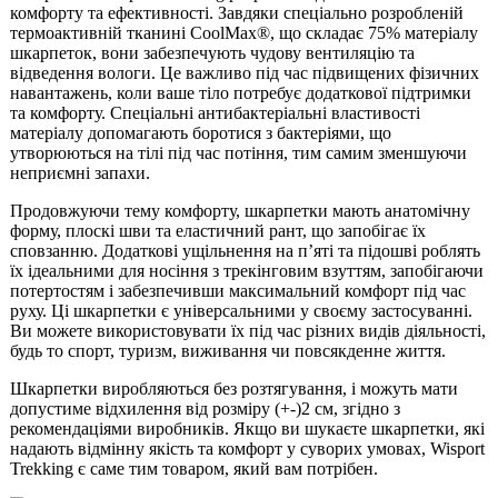
комфорту та ефективності. Завдяки спеціально розробленій
термоактивній тканині CoolMax®, що складає 75% матеріалу
шкарпеток, вони забезпечують чудову вентиляцію та
відведення вологи. Це важливо під час підвищених фізичних
навантажень, коли ваше тіло потребує додаткової підтримки
та комфорту. Спеціальні антибактеріальні властивості
матеріалу допомагають боротися з бактеріями, що
утворюються на тілі під час потіння, тим самим зменшуючи
неприємні запахи.
Продовжуючи тему комфорту, шкарпетки мають анатомічну
форму, плоскі шви та еластичний рант, що запобігає їх
сповзанню. Додаткові ущільнення на п’яті та підошві роблять
їх ідеальними для носіння з трекінговим взуттям, запобігаючи
потертостям і забезпечивши максимальний комфорт під час
руху. Ці шкарпетки є універсальними у своєму застосуванні.
Ви можете використовувати їх під час різних видів діяльності,
будь то спорт, туризм, виживання чи повсякденне життя.
Шкарпетки виробляються без розтягування, і можуть мати
допустиме відхилення від розміру (+-)2 см, згідно з
рекомендаціями виробників. Якщо ви шукаєте шкарпетки, які
надають відмінну якість та комфорт у суворих умовах, Wisport
Trekking є саме тим товаром, який вам потрібен.