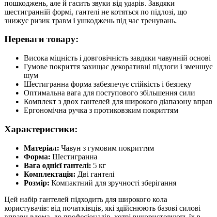
пошкоджень, але й гасить звуки від ударів. Завдяки
шестигранній формі, гантелі не котяться по підлозі, що
знижує ризик травм і ушкоджень під час тренувань.
Переваги товару:
Висока міцність і довговічність завдяки чавунній основі
Гумове покриття захищає декоративні підлоги і зменшує
шум
Шестигранна форма забезпечує стійкість і безпеку
Оптимальна вага для поступового збільшення сили
Комплект з двох гантелей для широкого діапазону вправ
Ергономічна ручка з протиковзким покриттям
Характеристики:
Матеріал:
Чавун з гумовим покриттям
Форма:
Шестигранна
Вага однієї гантелі:
5 кг
Комплектація:
Дві гантелі
Розмір:
Компактний для зручності зберігання
Цей набір гантелей підходить для широкого кола
користувачів: від початківців, які здійснюють базові силові
вправи вдома, до професіоналів, котрі використовують їх в