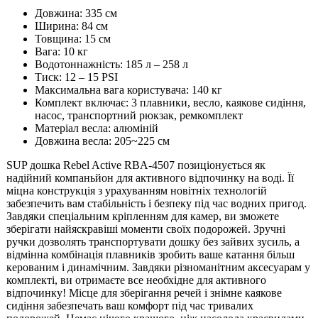
Довжина: 335 см
Ширина: 84 см
Товщина: 15 см
Вага: 10 кг
Водотоннажність: 185 л – 258 л
Тиск: 12 – 15 PSI
Максимальна вага користувача: 140 кг
Комплект включає: 3 плавники, весло, каякове сидіння,
насос, транспортний рюкзак, ремкомплект
Матеріал весла: алюміній
Довжина весла: 205~225 см
SUP дошка Rebel Active RBA-4507 позиціонується як
надійний компаньйон для активного відпочинку на воді. Її
міцна конструкція з урахуванням новітніх технологій
забезпечить вам стабільність і безпеку під час водних пригод.
Завдяки спеціальним кріпленням для камер, ви зможете
зберігати найяскравіші моменти своїх подорожей. Зручні
ручки дозволять транспортувати дошку без зайвих зусиль, а
відмінна комбінація плавників зробить ваше катання більш
керованим і динамічним. Завдяки різноманітним аксесуарам у
комплекті, ви отримаєте все необхідне для активного
відпочинку! Місце для зберігання речей і знімне каякове
сидіння забезпечать ваш комфорт під час тривалих