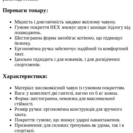
Переваги товару:
Міцність і довговічність завдяки якісному чавуну.
Гумове покриття HEX знижує шум і захищає підлогу від
пошкоджень.
Шестигранна форма запобігає котінню, що підвищує
безпеку.
Ергономічна ручка забезпечує надійний та комфортний
хват.
Ідеально підходить і для новачків, і для досвідчених
спортсменів.
Характеристики:
Матеріал: високоякісний чавун із гумовим покриттям.
Вага: у комплекті дві гантелі, вагою по 6 кг кожна.
Форма: шестигранна, нековзна для максимальної
стійкості.
Розмір ручки: ергономічна конструкція для зручного
хвата.
Покриття: гумове, що знижує ударні навантаження.
Призначення: для силових тренувань як удома, так і в
спортзалі.