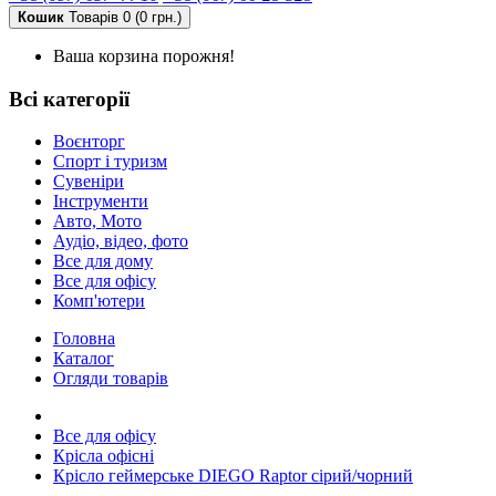
Кошик
Товарів 0 (0 грн.)
Ваша корзина порожня!
Всі категорії
Воєнторг
Спорт і туризм
Сувеніри
Інструменти
Авто, Мото
Аудіо, відео, фото
Все для дому
Все для офісу
Комп'ютери
Головна
Каталог
Огляди товарів
Все для офісу
Крісла офісні
Крісло геймерське DIEGO Raptor сірий/чорний