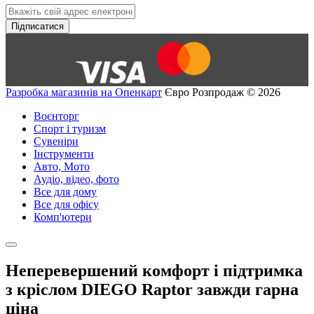
Підписатися
Разробка магазинів на Опенкарт
Євро Розпродаж © 2026
Воєнторг
Спорт і туризм
Сувеніри
Інструменти
Авто, Мото
Аудіо, відео, фото
Все для дому
Все для офісу
Комп'ютери
Неперевершений комфорт і підтримка
з кріслом DIEGO Raptor завжди гарна
ціна