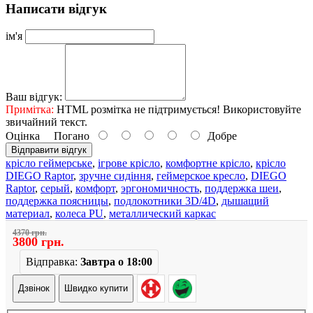
Написати відгук
ім'я
Ваш відгук:
Примітка:
HTML розмітка не підтримується! Використовуйте
звичайний текст.
Оцінка
Погано
Добре
Відправити відгук
крісло геймерське
,
ігрове крісло
,
комфортне крісло
,
крісло
DIEGO Raptor
,
зручне сидіння
,
геймерское кресло
,
DIEGO
Raptor
,
серый
,
комфорт
,
эргономичность
,
поддержка шеи
,
поддержка поясницы
,
подлокотники 3D/4D
,
дышащий
материал
,
колеса PU
,
металлический каркас
4370 грн.
3800 грн.
Відправка:
Завтра о 18:00
Дзвінок
Швидко купити