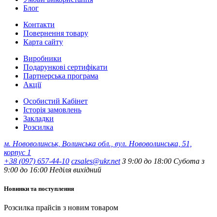
Блог
Контакти
Повернення товару
Карта сайту
Виробники
Подарункові сертифікати
Партнерська програма
Акції
Особистий Кабінет
Історія замовлень
Закладки
Розсилка
м. Нововолинськ, Волинська обл., вул. Нововолинська, 51,
корпус 1
+38 (097) 657-44-10
czsales@ukr.net
З 9:00 до 18:00 Субота з
9:00 до 16:00 Неділя вихідний
Новинки та поступлення
Розсилка прайсів з новим товаром