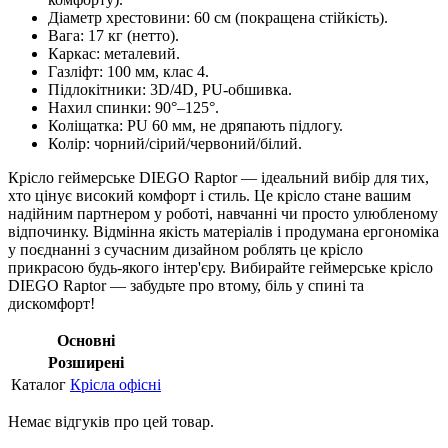
Діаметр хрестовини: 60 см (покращена стійкість).
Вага: 17 кг (нетто).
Каркас: металевий.
Газліфт: 100 мм, клас 4.
Підлокітники: 3D/4D, PU-обшивка.
Нахил спинки: 90°–125°.
Коліщатка: PU 60 мм, не дряпають підлогу.
Колір: чорний/сірий/червоний/білий.
Крісло геймерське DIEGO Raptor — ідеальний вибір для тих,
хто цінує високий комфорт і стиль. Це крісло стане вашим
надійним партнером у роботі, навчанні чи просто улюбленому
відпочинку. Відмінна якість матеріалів і продумана ергономіка
у поєднанні з сучасним дизайном роблять це крісло
прикрасою будь-якого інтер'єру. Вибирайте геймерське крісло
DIEGO Raptor — забудьте про втому, біль у спині та
дискомфорт!
Основні
Розширені
Каталог
Крісла офісні
Немає відгуків про цей товар.