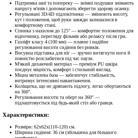
Підтримка шиї та попереку — знімні подушки знімають
напругу м'язів і допомагають зберегти здорову осанку.
Регульовані 3D/4D підлокітники — змінюють висоту,
кут і положення, щоб руки завжди залишалися в
комфортному стані.
Спинка з нахилом до 125° — комфортне положення для
відпочинку, перегляду фільмів або релаксу після гри.
Газліфт класу 4 (100 мм) — плавне і надійне
регулювання висоти сидіння без ривків.
Висувна підставка для ніг — зручно витягнути ноги й
повністю розслабитися під час паузи.
М'який дихаючий матеріал — преміум PU шкіра
поєднує міцність, комфорт і стильний вигляд.
Міцна металева база — забезпечує стабільність,
витримує інтенсивні навантаження.
Коліщатка, що не дряпають підлогу, легко обертаються
на 360°.
Регулювання висоти та оберт на 360° —
підлаштовується під будь-який стіл або гравця.
Характеристики:
Розміри: 62x62x(110-120) см.
Ширина сидіння: 36 см (збільшена для більшого
комфорту).