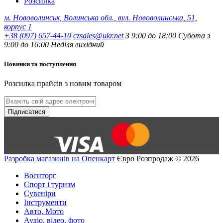
Розсилка
м. Нововолинськ, Волинська обл., вул. Нововолинська, 51,
корпус 1
+38 (097) 657-44-10
czsales@ukr.net
З 9:00 до 18:00 Субота з
9:00 до 16:00 Неділя вихідний
Новинки та поступлення
Розсилка прайсів з новим товаром
Підписатися
Разробка магазинів на Опенкарт
Євро Розпродаж © 2026
Воєнторг
Спорт і туризм
Сувеніри
Інструменти
Авто, Мото
Аудіо, відео, фото