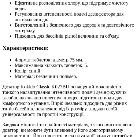
Ефективне розподілення хлору, що підтримує чистоту
води.
Регулювання інтенсивності подачі дезінфектора для
оптимальної дії.
Виготовлений з безпечного для здоров'я та довговічного
матеріалу.
Підходить для басейнів різної величини та об'єму.
Характеристики:
Формат таблеток: діаметр 75 мм.
Максимальна кількість таблеток: 5.
Колір: синій.
Матеріал: безпечний полімер.
Дозатор Kokido Classic K027BU оснащений можливістю
тонкого налаштування інтенсивності подачі дезінфікуючих
засобів, що значно полегшує процес підготовки води для
комфортного купання. Виріб ідеально підходить для різних
типів басейнів, незалежно від їх розміру, завдяки своїй
універсальності та простій конструкції.
Завдяки міцності та надійності матеріалу, з якого виготовлено
дозатор, ви можете бути впевнені у його довготривалому
використанні. Його простота в експлуатації знижує потребу в