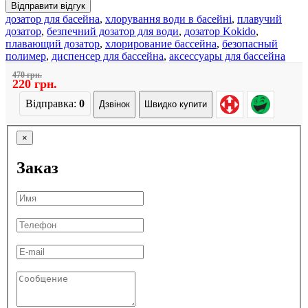
Відправити відгук
дозатор для басейна
,
хлорування води в басейні
,
плавучий
дозатор
,
безпечний дозатор для води
,
дозатор Kokido
,
плавающий дозатор
,
хлорирование бассейна
,
безопасный
полимер
,
диспенсер для бассейна
,
аксессуары для бассейна
470 грн.
220 грн.
Відправка:
0
Дзвінок
Швидко купити
×
Заказ