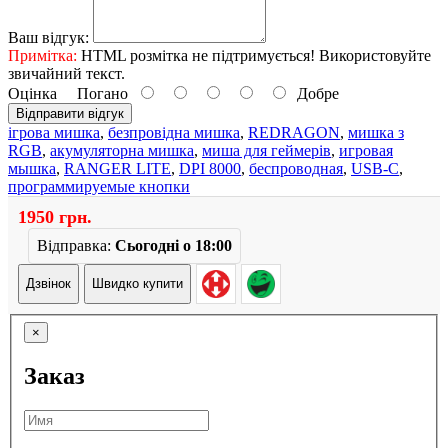
Ваш відгук:
Примітка:
HTML розмітка не підтримується! Використовуйте
звичайний текст.
Оцінка
Погано
Добре
Відправити відгук
ігрова мишка
,
безпровідна мишка
,
REDRAGON
,
мишка з
RGB
,
акумуляторна мишка
,
миша для геймерів
,
игровая
мышка
,
RANGER LITE
,
DPI 8000
,
беспроводная
,
USB-C
,
программируемые кнопки
1950 грн.
Відправка:
Сьогодні о 18:00
Дзвінок
Швидко купити
×
Заказ