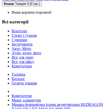
Кошик
Товарів 0 (0 грн.)
Ваша корзина порожня!
Всі категорії
Воєнторг
Спорт і туризм
Сувеніри
Інструменти
Авто, Мото
Аудіо, відео, фото
Все для дому
Все для офісу
Комп'ютери
Головна
Каталог
Огляди товарів
Комп'ютери
Миші, клавіатури
Мишка безпровідна ігрова акумуляторна REDRAGON
RANGER LITE M910-KS 8000 DPI