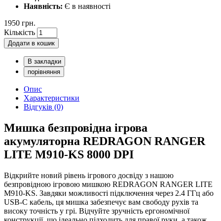
Наявність:
Є в наявності
1950 грн.
Кількість
Додати в кошик
В закладки
порівняння
Опис
Характеристики
Відгуків (0)
Мишка безпровідна ігрова
акумуляторна REDRAGON RANGER
LITE M910-KS 8000 DPI
Відкрийте новий рівень ігрового досвіду з нашою
безпровідною ігровою мишкою REDRAGON RANGER LITE
M910-KS. Завдяки можливості підключення через 2.4 ГГц або
USB-C кабель, ця мишка забезпечує вам свободу рухів та
високу точність у грі. Відчуйте зручність ергономічної
конструкції, що ідеально підходить для правої руки, а також