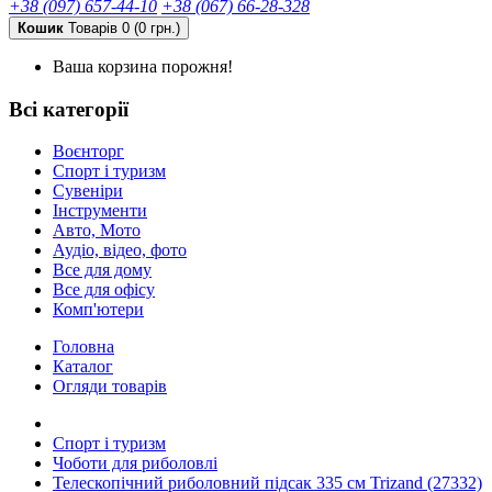
+38 (097) 657-44-10
+38 (067) 66-28-328
Кошик
Товарів 0 (0 грн.)
Ваша корзина порожня!
Всі категорії
Воєнторг
Спорт і туризм
Сувеніри
Інструменти
Авто, Мото
Аудіо, відео, фото
Все для дому
Все для офісу
Комп'ютери
Головна
Каталог
Огляди товарів
Спорт і туризм
Чоботи для риболовлі
Телескопічний риболовний підсак 335 см Trizand (27332)