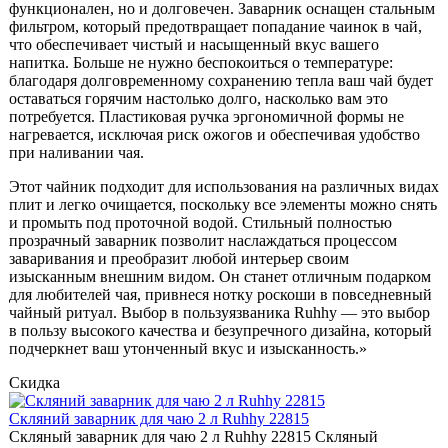
функционален, но и долговечен. Заварник оснащен стальным
фильтром, который предотвращает попадание чаинок в чай,
что обеспечивает чистый и насыщенный вкус вашего
напитка. Больше не нужно беспокоиться о температуре:
благодаря долговременному сохранению тепла ваш чай будет
оставаться горячим настолько долго, насколько вам это
потребуется. Пластиковая ручка эргономичной формы не
нагревается, исключая риск ожогов и обеспечивая удобство
при наливании чая.
Этот чайник подходит для использования на различных видах
плит и легко очищается, поскольку все элементы можно снять
и промыть под проточной водой. Стильный полностью
прозрачный заварник позволит наслаждаться процессом
заваривания и преобразит любой интерьер своим
изысканным внешним видом. Он станет отличным подарком
для любителей чая, привнеся нотку роскоши в повседневный
чайный ритуал. Выбор в пользуязваника Ruhhy — это выбор
в пользу высокого качества и безупречного дизайна, который
подчеркнет ваш утонченный вкус и изысканность.»
Скидка
Cкляний заварник для чаю 2 л Ruhhy 22815
Скляный заварник для чаю 2 л Ruhhy 22815 Скляный