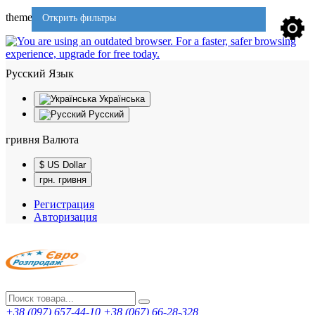
theme701
Открить фильтры
Русский
Язык
Українська
Русский
гривня
Валюта
$ US Dollar
грн. гривня
Регистрация
Авторизация
+38 (097) 657-44-10
+38 (067) 66-28-328