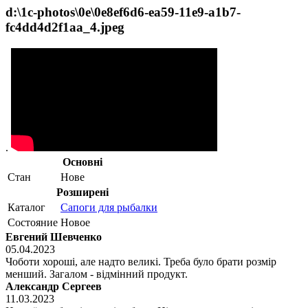
d:\1c-photos\0e\0e8ef6d6-ea59-11e9-a1b7-
fc4dd4d2f1aa_4.jpeg
.
Основні
Стан
Нове
Розширені
Каталог
Сапоги для рыбалки
Состояние
Новое
Евгений Шевченко
05.04.2023
Чоботи хороші, але надто великі. Треба було брати розмір
менший. Загалом - відмінний продукт.
Александр Сергеев
11.03.2023