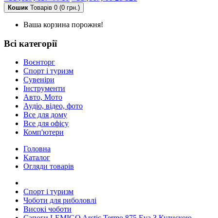
Кошик
Товарів 0 (0 грн.)
Ваша корзина порожня!
Всі категорії
Воєнторг
Спорт і туризм
Сувеніри
Інструменти
Авто, Мото
Аудіо, відео, фото
Все для дому
Все для офісу
Комп'ютери
Головна
Каталог
Огляди товарів
Спорт і туризм
Чоботи для риболовлі
Високі чоботи
Сапоги LEMIGO Arctic Termo 875 Eva З Кулискою