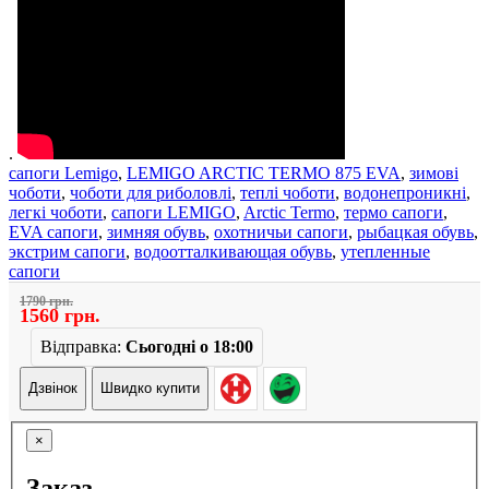
.
сапоги Lemigo
,
LEMIGO ARCTIC TERMO 875 EVA
,
зимові
чоботи
,
чоботи для риболовлі
,
теплі чоботи
,
водонепроникні
,
легкі чоботи
,
сапоги LEMIGO
,
Arctic Termo
,
термо сапоги
,
EVA сапоги
,
зимняя обувь
,
охотничьи сапоги
,
рыбацкая обувь
,
экстрим сапоги
,
водоотталкивающая обувь
,
утепленные
сапоги
1790 грн.
1560 грн.
Відправка:
Сьогодні о 18:00
Дзвінок
Швидко купити
×
Заказ