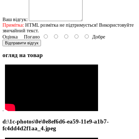
Ваш відгук:
Примітка:
HTML розмітка не підтримується! Використовуйте
звичайний текст.
Оцінка
Погано
Добре
Відправити відгук
огляд на товар
.
d:\1c-photos\0e\0e8ef6d6-ea59-11e9-a1b7-
fc4dd4d2f1aa_4.jpeg