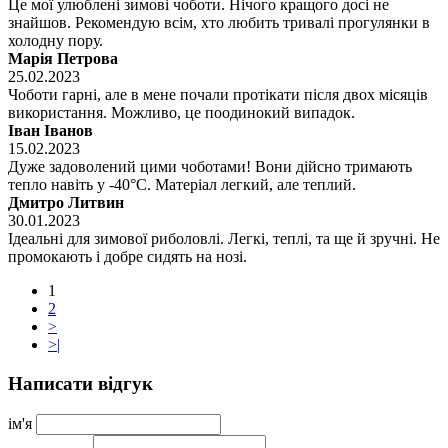
Це мої улюблені зимові чоботи. Нічого кращого досі не
знайшов. Рекомендую всім, хто любить тривалі прогулянки в
холодну пору.
Марія Петрова
25.02.2023
Чоботи гарні, але в мене почали протікати після двох місяців
використання. Можливо, це поодинокий випадок.
Іван Іванов
15.02.2023
Дуже задоволений цими чоботами! Вони дійсно тримають
тепло навіть у -40°C. Матеріал легкий, але теплий.
Дмитро Литвин
30.01.2023
Ідеальні для зимової риболовлі. Легкі, теплі, та ще й зручні. Не
промокають і добре сидять на нозі.
1
2
>
>|
Написати відгук
ім'я