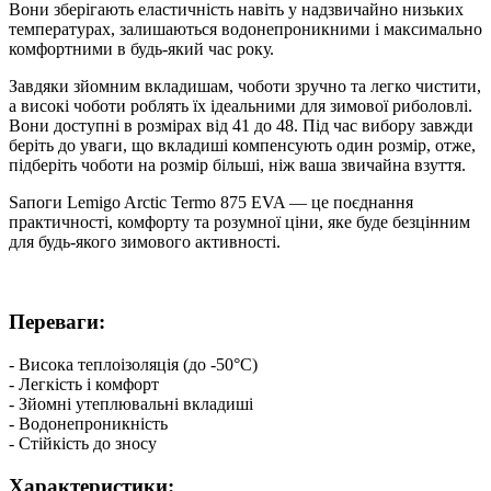
Вони зберігають еластичність навіть у надзвичайно низьких
температурах, залишаються водонепроникними і максимально
комфортними в будь-який час року.
Завдяки зйомним вкладишам, чоботи зручно та легко чистити,
а високі чоботи роблять їх ідеальними для зимової риболовлі.
Вони доступні в розмірах від 41 до 48. Під час вибору завжди
беріть до уваги, що вкладиші компенсують один розмір, отже,
підберіть чоботи на розмір більші, ніж ваша звичайна взуття.
Sапоги Lemigo Arctic Termo 875 EVA — це поєднання
практичності, комфорту та розумної ціни, яке буде безцінним
для будь-якого зимового активності.
Переваги:
- Висока теплоізоляція (до -50°С)
- Легкість і комфорт
- Зйомні утеплювальні вкладиші
- Водонепроникність
- Стійкість до зносу
Характеристики: