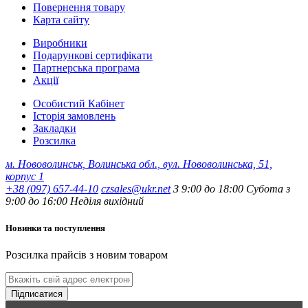
Повернення товару
Карта сайту
Виробники
Подарункові сертифікати
Партнерська програма
Акції
Особистий Кабінет
Історія замовлень
Закладки
Розсилка
м. Нововолинськ, Волинська обл., вул. Нововолинська, 51,
корпус 1
+38 (097) 657-44-10
czsales@ukr.net
З 9:00 до 18:00 Субота з
9:00 до 16:00 Неділя вихідний
Новинки та поступлення
Розсилка прайсів з новим товаром
Підписатися