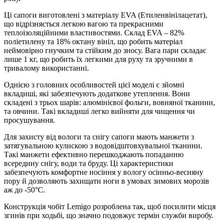
Ці сапоги виготовлені з матеріалу EVA (Етиленвінілацетат),
що відрізняється легкою вагою та прекрасними
теплоізоляційними властивостями. Склад EVA – 82%
поліетилену та 18% октану вініл, що робить матеріал
неймовірно гнучким та стійким до зносу. Вага пари складає
лише 1 кг, що робить їх легкими для руху та зручними в
тривалому використанні.
Однією з головних особливостей цієї моделі є зйомні
вкладиші, які забезпечують додаткове утеплення. Вони
складені з трьох шарів: алюмінієвої фольги, вовняної тканини,
та овчини. Такі вкладиші легко вийняти для чищення чи
просушування.
Для захисту від вологи та снігу сапоги мають манжети з
затягувальною кулискою з водовідштовхувальної тканини.
Такі манжети ефективно перешкоджають попаданню
всередину снігу, води та бруду. Ці характеристики
забезпечують комфортне носіння у вологу осінньо-весняну
пору й дозволяють захищати ноги в умовах зимових морозів
аж до -50°С.
Конструкція чобіт Lemigo розроблена так, щоб посилити місця
згинів при ходьбі, що значно подовжує термін служби виробу.