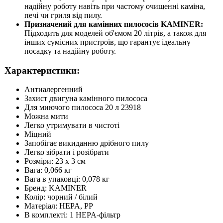
надійну роботу навіть при частому очищенні каміна,
печі чи гриля від пилу.
Призначений для камінних пилососів KAMINER:
Підходить для моделей об'ємом 20 літрів, а також для
інших сумісних пристроїв, що гарантує ідеальну
посадку та надійну роботу.
Характеристики:
Антиалергенний
Захист двигуна камінного пилососа
Для миючого пилососа 20 л 23918
Можна мити
Легко утримувати в чистоті
Міцний
Запобігає викиданню дрібного пилу
Легко зібрати і розібрати
Розміри: 23 x 3 см
Вага: 0,066 кг
Вага в упаковці: 0,078 кг
Бренд: KAMINER
Колір: чорний / білий
Матеріал: HEPA, PP
В комплекті: 1 HEPA-фільтр