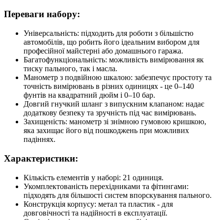
Переваги набору:
Універсальність: підходить для роботи з більшістю
автомобілів, що робить його ідеальним вибором для
професійної майстерні або домашнього гаража.
Багатофункціональність: можливість вимірювання як
тиску пального, так і масла.
Манометр з подвійною шкалою: забезпечує простоту та
точність вимірювань в різних одиницях - це 0–140
фунтів на квадратний дюйм і 0–10 бар.
Довгий гнучкий шланг з випускним клапаном: надає
додаткову безпеку та зручність під час вимірювань.
Захищеність: манометр зі знімною гумовою кришкою,
яка захищає його від пошкоджень при можливих
падіннях.
Характеристики:
Кількість елементів у наборі: 21 одиниця.
Укомплектованість перехідниками та фітингами:
підходять для більшості систем впорскування пального.
Конструкція корпусу: метал та пластик - для
довговічності та надійності в експлуатації.