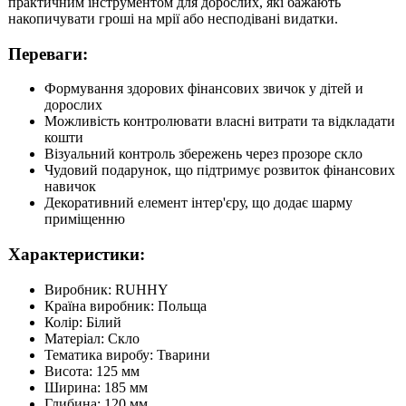
практичним інструментом для дорослих, які бажають
накопичувати гроші на мрії або несподівані видатки.
Переваги:
Формування здорових фінансових звичок у дітей и
дорослих
Можливість контролювати власні витрати та відкладати
кошти
Візуальний контроль збережень через прозоре скло
Чудовий подарунок, що підтримує розвиток фінансових
навичок
Декоративний елемент інтер'єру, що додає шарму
приміщенню
Характеристики:
Виробник: RUHHY
Країна виробник: Польща
Колір: Білий
Матеріал: Скло
Тематика виробу: Тварини
Висота: 125 мм
Ширина: 185 мм
Глибина: 120 мм