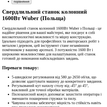
порівняння
Свердлильний станок колонний
1600Вт Wuber (Польща)
Свердлильний станок колонний 1600Вт Wuber з Польщі - це
надійне рішення для вашої майстерні, яке поєднує в собі
високотехнологічні можливості та міцну конструкцію.
Ідеально підходить для професійних та аматорських робіт з
металом і деревом, цей інструмент стане незамінним
помічником у вашому арсеналі. З потужністю 1600 Вт і
широкими можливостями для налаштування, цей станок
готовий до виконання найскладніших завдань.
Переваги товару:
5-швидкісне регулювання від 580 до 2650 об/хв, що
дозволяє адаптувати машину до конкретного завдання.
Регульований кут нахилу столу від -45° до 45°,
важливий для точної обробки матеріалів.
Пилозахисний кожух допомагає захистити оператора і
зменшити поширення стружки та пилу.
Чавунна основа забезпечує міцність та стійкість навіть