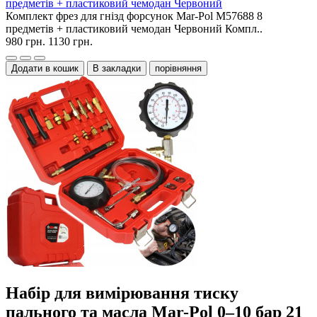
предметів + пластиковий чемодан Червоний
Комплект фрез для гнізд форсунок Mar-Pol M57688 8
предметів + пластиковий чемодан Червоний Компл..
980 грн.
1130 грн.
Додати в кошик
В закладки
порівняння
Набір для вимірювання тиску
пального та масла Mar-Pol 0–10 бар 21