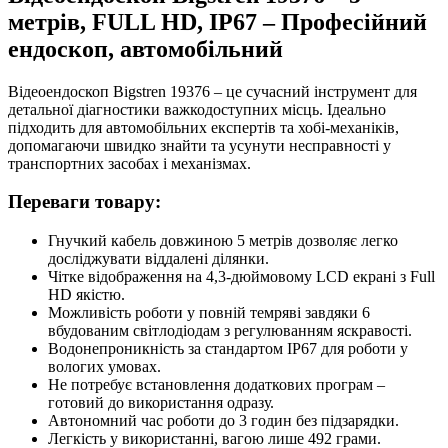
метрів, FULL HD, IP67 – Професійний
ендоскоп, автомобільний
Відеоендоскоп Bigstren 19376 – це сучасний інструмент для
детальної діагностики важкодоступних місць. Ідеально
підходить для автомобільних експертів та хобі-механіків,
допомагаючи швидко знайти та усунути несправності у
транспортних засобах і механізмах.
Переваги товару:
Гнучкий кабель довжиною 5 метрів дозволяє легко
досліджувати віддалені ділянки.
Чітке відображення на 4,3-дюймовому LCD екрані з Full
HD якістю.
Можливість роботи у повній темряві завдяки 6
вбудованим світлодіодам з регулюванням яскравості.
Водонепроникність за стандартом IP67 для роботи у
вологих умовах.
Не потребує встановлення додаткових програм –
готовий до використання одразу.
Автономний час роботи до 3 годин без підзарядки.
Легкість у використанні, вагою лише 492 грами.