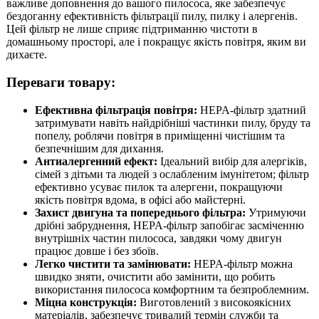
важливе доповнення до вашого пилососа, яке забезпечує
бездоганну ефективність фільтрації пилу, пилку і алергенів.
Цей фільтр не лише сприяє підтриманню чистоти в
домашньому просторі, але і покращує якість повітря, яким ви
дихаєте.
Переваги товару:
Ефективна фільтрація повітря:
HEPA-фільтр здатний
затримувати навіть найдрібніші частинки пилу, бруду та
попелу, роблячи повітря в приміщенні чистішим та
безпечнішим для дихання.
Антиалергенний ефект:
Ідеальний вибір для алергіків,
сімей з дітьми та людей з ослабленим імунітетом; фільтр
ефективно усуває пилок та алергени, покращуючи
якість повітря вдома, в офісі або майстерні.
Захист двигуна та попереднього фільтра:
Утримуючи
дрібні забруднення, HEPA-фільтр запобігає засміченню
внутрішніх частин пилососа, завдяки чому двигун
працює довше і без збоїв.
Легко чистити та замінювати:
HEPA-фільтр можна
швидко зняти, очистити або замінити, що робить
використання пилососа комфортним та безпроблемним.
Міцна конструкція:
Виготовлений з високоякісних
матеріалів, забезпечує тривалий термін служби та