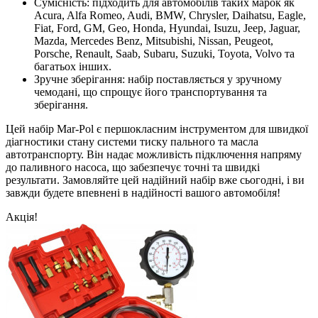
Сумісність: підходить для автомобілів таких марок як
Acura, Alfa Romeo, Audi, BMW, Chrysler, Daihatsu, Eagle,
Fiat, Ford, GM, Geo, Honda, Hyundai, Isuzu, Jeep, Jaguar,
Mazda, Mercedes Benz, Mitsubishi, Nissan, Peugeot,
Porsche, Renault, Saab, Subaru, Suzuki, Toyota, Volvo та
багатьох інших.
Зручне зберігання: набір поставляється у зручному
чемодані, що спрощує його транспортування та
зберігання.
Цей набір Mar-Pol є першокласним інструментом для швидкої
діагностики стану системи тиску пального та масла
автотранспорту. Він надає можливість підключення напряму
до паливного насоса, що забезпечує точні та швидкі
результати. Замовляйте цей надійний набір вже сьогодні, і ви
завжди будете впевнені в надійності вашого автомобіля!
Акція!