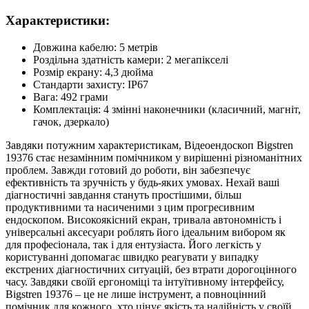
Характеристики:
Довжина кабелю: 5 метрів
Роздільна здатність камери: 2 мегапікселі
Розмір екрану: 4,3 дюйма
Стандарти захисту: IP67
Вага: 492 грами
Комплектація: 4 змінні наконечники (класичний, магніт,
гачок, дзеркало)
Завдяки потужним характеристикам, Відеоендоскоп Bigstren
19376 стає незамінним помічником у вирішенні різноманітних
проблем. Завжди готовий до роботи, він забезпечує
ефективність та зручність у будь-яких умовах. Нехай ваші
діагностичні завдання стануть простішими, більш
продуктивними та насиченими з цим прогресивним
ендоскопом. Високоякісний екран, тривала автономність і
універсальні аксесуари роблять його ідеальним вибором як
для професіонала, так і для ентузіаста. Його легкість у
користуванні допомагає швидко реагувати у випадку
екстрених діагностичних ситуацій, без втрати дорогоцінного
часу. Завдяки своїй ергономіці та інтуїтивному інтерфейсу,
Bigstren 19376 – це не лише інструмент, а повноцінний
помічник для кожного, хто цінує якість та надійність у своїй