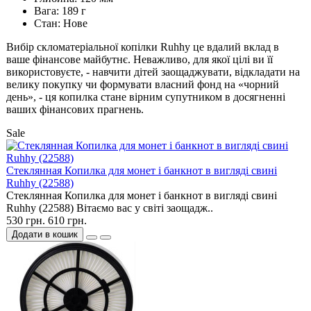
Вага: 189 г
Стан: Нове
Вибір скломатеріальної копілки Ruhhy це вдалий вклад в
ваше фінансове майбутнє. Неважливо, для якої цілі ви її
використовуєте, - навчити дітей заощаджувати, відкладати на
велику покупку чи формувати власний фонд на «чорний
день», - ця копилка стане вірним супутником в досягненні
ваших фінансових прагнень.
Sale
Cтеклянная Копилка для монет і банкнот в вигляді свині
Ruhhy (22588)
Cтеклянная Копилка для монет і банкнот в вигляді свині
Ruhhy (22588) Вітаємо вас у світі заощадж..
530 грн.
610 грн.
Додати в кошик