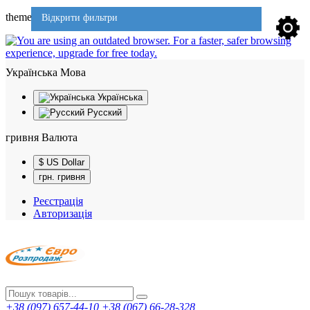
theme701
Відкрити фильтри
Українська
Мова
Українська
Русский
гривня
Валюта
$ US Dollar
грн. гривня
Реєстрація
Авторизація
+38 (097) 657-44-10
+38 (067) 66-28-328