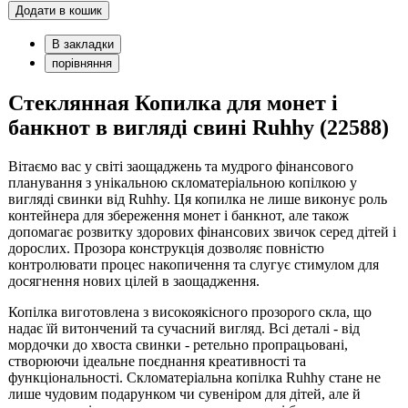
Додати в кошик
В закладки
порівняння
Cтеклянная Копилка для монет і
банкнот в вигляді свині Ruhhy (22588)
Вітаємо вас у світі заощаджень та мудрого фінансового
планування з унікальною скломатеріальною копілкою у
вигляді свинки від Ruhhy. Ця копилка не лише виконує роль
контейнера для збереження монет і банкнот, але також
допомагає розвитку здорових фінансових звичок серед дітей і
дорослих. Прозора конструкція дозволяє повністю
контролювати процес накопичення та слугує стимулом для
досягнення нових цілей в заощадження.
Копілка виготовлена з високоякісного прозорого скла, що
надає їй витончений та сучасний вигляд. Всі деталі - від
мордочки до хвоста свинки - ретельно пропрацьовані,
створюючи ідеальне поєднання креативності та
функціональності. Скломатеріальна копілка Ruhhy стане не
лише чудовим подарунком чи сувеніром для дітей, але й