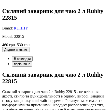
Скляний заварник для чаю 2 л Ruhhy
22815
Brand:
RUHHY
Model: 22815
460 грн.
530 грн.
Додати в кошик
В закладки
порівняння
Скляний заварник для чаю 2 л Ruhhy
22815
Скляний заварник для чаю 2 л Ruhhy 22815 - це втілення
якості, стилю та функціональності в одному виробі. Завдяки
цьому заварнику ваші чайні церемонії стануть максимально
комфортними та приємними. Продукт розроблений для тих,
хто цінує не лише якість напою, але й естетичне задоволення