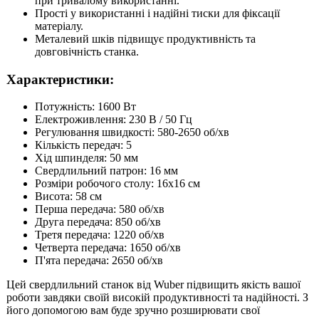
при тривалому використанні.
Прості у використанні і надійні тиски для фіксації
матеріалу.
Металевий шків підвищує продуктивність та
довговічність станка.
Характеристики:
Потужність: 1600 Вт
Електроживлення: 230 В / 50 Гц
Регулювання швидкості: 580-2650 об/хв
Кількість передач: 5
Хід шпинделя: 50 мм
Свердлильний патрон: 16 мм
Розміри робочого столу: 16x16 см
Висота: 58 см
Перша передача: 580 об/хв
Друга передача: 850 об/хв
Третя передача: 1220 об/хв
Четверта передача: 1650 об/хв
П'ята передача: 2650 об/хв
Цей свердлильний станок від Wuber підвищить якість вашої
роботи завдяки своїй високій продуктивності та надійності. З
його допомогою вам буде зручно розширювати свої