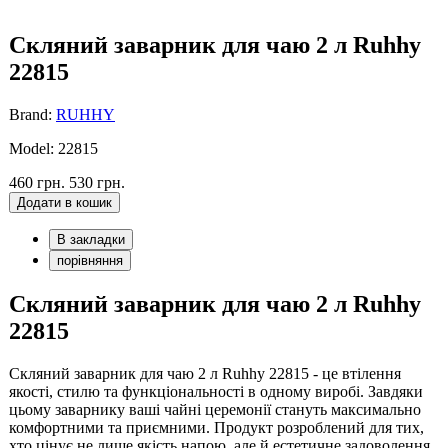
Скляний заварник для чаю 2 л Ruhhy
22815
Brand:
RUHHY
Model: 22815
460 грн.
530 грн.
Додати в кошик
В закладки
порівняння
Скляний заварник для чаю 2 л Ruhhy
22815
Скляний заварник для чаю 2 л Ruhhy 22815 - це втілення
якості, стилю та функціональності в одному виробі. Завдяки
цьому заварнику ваші чайні церемонії стануть максимально
комфортними та приємними. Продукт розроблений для тих,
хто цінує не лише якість напою, але й естетичне задоволення