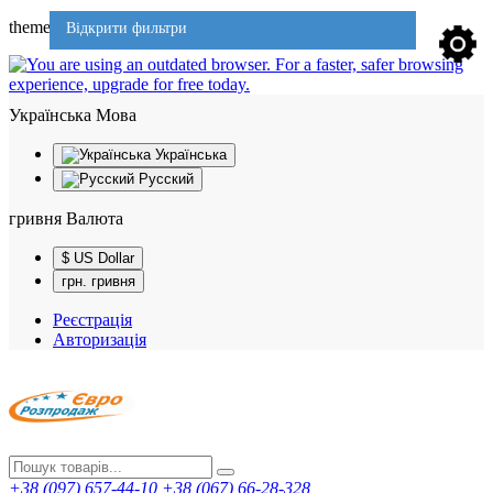
theme701
Відкрити фильтри
Українська
Мова
Українська
Русский
гривня
Валюта
$ US Dollar
грн. гривня
Реєстрація
Авторизація
+38 (097) 657-44-10
+38 (067) 66-28-328