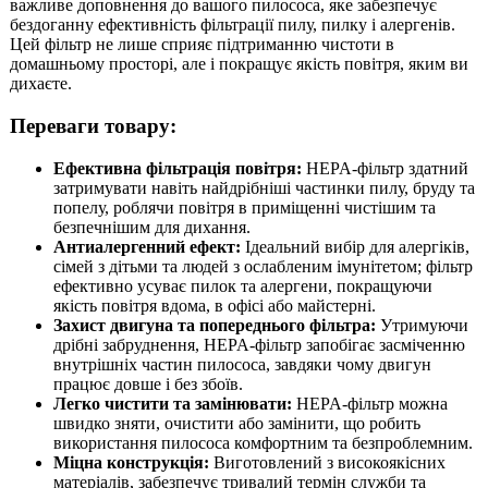
важливе доповнення до вашого пилососа, яке забезпечує
бездоганну ефективність фільтрації пилу, пилку і алергенів.
Цей фільтр не лише сприяє підтриманню чистоти в
домашньому просторі, але і покращує якість повітря, яким ви
дихаєте.
Переваги товару:
Ефективна фільтрація повітря:
HEPA-фільтр здатний
затримувати навіть найдрібніші частинки пилу, бруду та
попелу, роблячи повітря в приміщенні чистішим та
безпечнішим для дихання.
Антиалергенний ефект:
Ідеальний вибір для алергіків,
сімей з дітьми та людей з ослабленим імунітетом; фільтр
ефективно усуває пилок та алергени, покращуючи
якість повітря вдома, в офісі або майстерні.
Захист двигуна та попереднього фільтра:
Утримуючи
дрібні забруднення, HEPA-фільтр запобігає засміченню
внутрішніх частин пилососа, завдяки чому двигун
працює довше і без збоїв.
Легко чистити та замінювати:
HEPA-фільтр можна
швидко зняти, очистити або замінити, що робить
використання пилососа комфортним та безпроблемним.
Міцна конструкція:
Виготовлений з високоякісних
матеріалів, забезпечує тривалий термін служби та