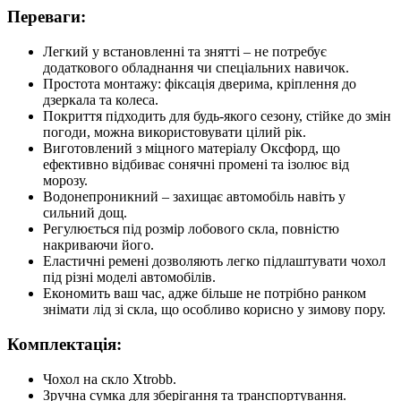
Переваги:
Легкий у встановленні та знятті – не потребує
додаткового обладнання чи спеціальних навичок.
Простота монтажу: фіксація дверима, кріплення до
дзеркала та колеса.
Покриття підходить для будь-якого сезону, стійке до змін
погоди, можна використовувати цілий рік.
Виготовлений з міцного матеріалу Оксфорд, що
ефективно відбиває сонячні промені та ізолює від
морозу.
Водонепроникний – захищає автомобіль навіть у
сильний дощ.
Регулюється під розмір лобового скла, повністю
накриваючи його.
Еластичні ремені дозволяють легко підлаштувати чохол
під різні моделі автомобілів.
Економить ваш час, адже більше не потрібно ранком
знімати лід зі скла, що особливо корисно у зимову пору.
Комплектація:
Чохол на скло Xtrobb.
Зручна сумка для зберігання та транспортування.