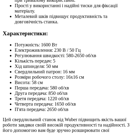
при тривалому використанні.
Прості у використанні і надійні тиски для фіксації
матеріалу.
Металевий шків підвищує продуктивність та
довговічність станка.
Характеристики:
Потужність: 1600 Вт
Електроживлення: 230 В / 50 Гц
Регулювання швидкості: 580-2650 об/хв
Кількість передач: 5
Хід шпинделя: 50 мм
Свердлильний патрон: 16 мм
Розміри робочого столу: 16x16 см
Висота: 58 см
Перша передача: 580 об/хв
Друга передача: 850 об/хв
Третя передача: 1220 об/хв
Четверта передача: 1650 об/хв
П'ята передача: 2650 об/хв
Цей свердлильний станок від Wuber підвищить якість вашої
роботи завдяки своїй високій продуктивності та надійності. З
його допомогою вам буде зручно розширювати свої