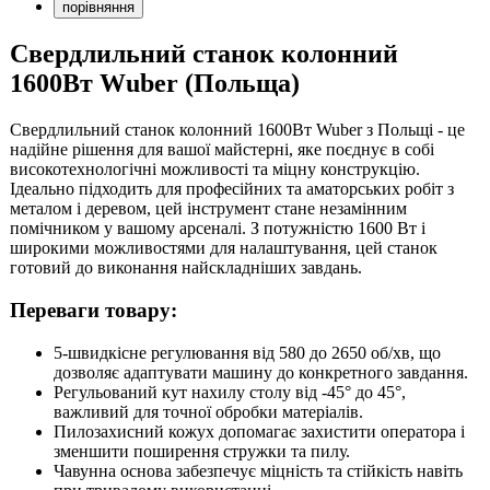
порівняння
Свердлильний станок колонний
1600Вт Wuber (Польща)
Свердлильний станок колонний 1600Вт Wuber з Польщі - це
надійне рішення для вашої майстерні, яке поєднує в собі
високотехнологічні можливості та міцну конструкцію.
Ідеально підходить для професійних та аматорських робіт з
металом і деревом, цей інструмент стане незамінним
помічником у вашому арсеналі. З потужністю 1600 Вт і
широкими можливостями для налаштування, цей станок
готовий до виконання найскладніших завдань.
Переваги товару:
5-швидкісне регулювання від 580 до 2650 об/хв, що
дозволяє адаптувати машину до конкретного завдання.
Регульований кут нахилу столу від -45° до 45°,
важливий для точної обробки матеріалів.
Пилозахисний кожух допомагає захистити оператора і
зменшити поширення стружки та пилу.
Чавунна основа забезпечує міцність та стійкість навіть