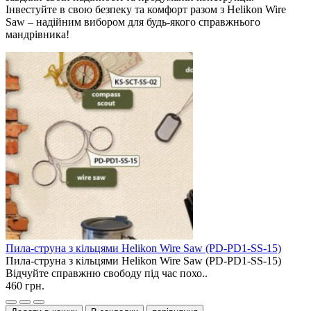
Інвестуйте в свою безпеку та комфорт разом з Helikon Wire
Saw – надійним вибором для будь-якого справжнього
мандрівника!
Пила-струна з кільцями Helikon Wire Saw (PD-PD1-SS-15)
Пила-струна з кільцями Helikon Wire Saw (PD-PD1-SS-15)
Відчуйте справжню свободу під час похо..
460 грн.