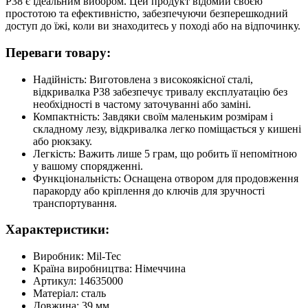
Р38 є ідеальним вибором. Цей продукт відомий своєю
простотою та ефективністю, забезпечуючи безперешкодний
доступ до їжі, коли ви знаходитесь у поході або на відпочинку.
Переваги товару:
Надійність: Виготовлена з високоякісної сталі,
відкривалка P38 забезпечує тривалу експлуатацію без
необхідності в частому заточуванні або заміні.
Компактність: Завдяки своїм маленьким розмірам і
складному лезу, відкривалка легко поміщається у кишені
або рюкзаку.
Легкість: Важить лише 5 грам, що робить її непомітною
у вашому спорядженні.
Функціональність: Оснащена отвором для продовження
паракорду або кріплення до ключів для зручності
транспортування.
Характеристики:
Виробник: Mil-Tec
Країна виробництва: Німеччина
Артикул: 14635000
Матеріал: сталь
Довжина: 39 мм