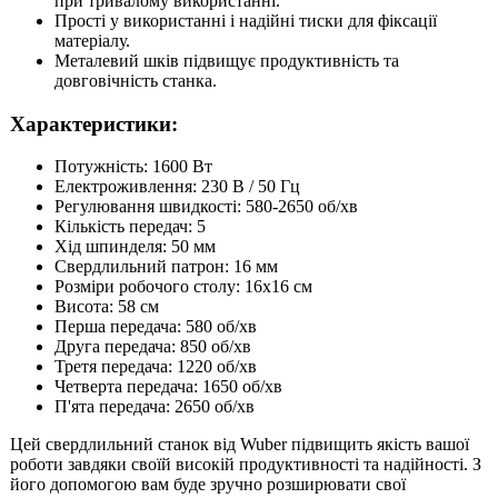
при тривалому використанні.
Прості у використанні і надійні тиски для фіксації
матеріалу.
Металевий шків підвищує продуктивність та
довговічність станка.
Характеристики:
Потужність: 1600 Вт
Електроживлення: 230 В / 50 Гц
Регулювання швидкості: 580-2650 об/хв
Кількість передач: 5
Хід шпинделя: 50 мм
Свердлильний патрон: 16 мм
Розміри робочого столу: 16x16 см
Висота: 58 см
Перша передача: 580 об/хв
Друга передача: 850 об/хв
Третя передача: 1220 об/хв
Четверта передача: 1650 об/хв
П'ята передача: 2650 об/хв
Цей свердлильний станок від Wuber підвищить якість вашої
роботи завдяки своїй високій продуктивності та надійності. З
його допомогою вам буде зручно розширювати свої