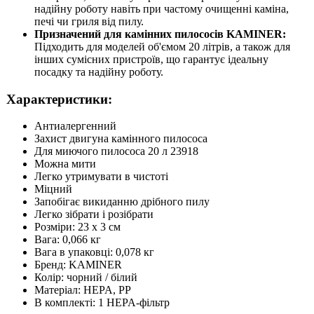
надійну роботу навіть при частому очищенні каміна,
печі чи гриля від пилу.
Призначений для камінних пилососів KAMINER:
Підходить для моделей об'ємом 20 літрів, а також для
інших сумісних пристроїв, що гарантує ідеальну
посадку та надійну роботу.
Характеристики:
Антиалергенний
Захист двигуна камінного пилососа
Для миючого пилососа 20 л 23918
Можна мити
Легко утримувати в чистоті
Міцний
Запобігає викиданню дрібного пилу
Легко зібрати і розібрати
Розміри: 23 x 3 см
Вага: 0,066 кг
Вага в упаковці: 0,078 кг
Бренд: KAMINER
Колір: чорний / білий
Матеріал: HEPA, PP
В комплекті: 1 HEPA-фільтр