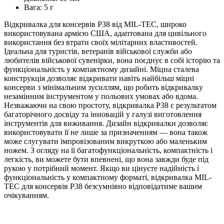
Вага: 5 г
Відкривалка для консервів P38 від MIL-TEC, широко
використовувана армією США, адаптована для цивільного
використання без втрати своїх мілітарних властивостей.
Ідеальна для туристів, ветеранів військової служби або
любителів військової сувенірки, вона поєднує в собі історію та
функціональність у компактному дизайні. Міцна сталева
конструкція дозволяє відкривати навіть найбільш міцні
консерви з мінімальним зусиллям, що робить відкривалку
незамінним інструментом у польових умовах або вдома.
Незважаючи на свою простоту, відкривалка P38 є результатом
багаторічного досвіду та інновацій у галузі виготовлення
інструментів для виживання. Дизайн відкривалки дозволяє
використовувати її не лише за призначенням — вона також
може слугувати імпровізованим викруткою або маленьким
ножем. З огляду на її багатофункціональність, компактність і
легкість, ви можете бути впевнені, що вона завжди буде під
рукою у потрібний момент. Якщо ви цінуєте надійність і
функціональність у компактному форматі, відкривалка MIL-
TEC для консервів Р38 безсумнівно відповідатиме вашим
очікуванням.