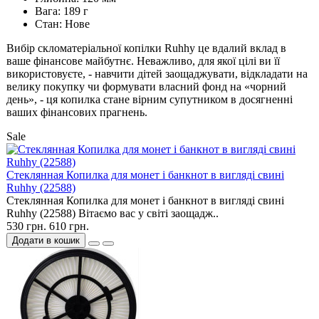
Вага: 189 г
Стан: Нове
Вибір скломатеріальної копілки Ruhhy це вдалий вклад в
ваше фінансове майбутнє. Неважливо, для якої цілі ви її
використовуєте, - навчити дітей заощаджувати, відкладати на
велику покупку чи формувати власний фонд на «чорний
день», - ця копилка стане вірним супутником в досягненні
ваших фінансових прагнень.
Sale
Cтеклянная Копилка для монет і банкнот в вигляді свині
Ruhhy (22588)
Cтеклянная Копилка для монет і банкнот в вигляді свині
Ruhhy (22588) Вітаємо вас у світі заощадж..
530 грн.
610 грн.
Додати в кошик