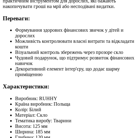
практичним інструментом для дорослих, які бажають
накопичувати гроші на мрії або несподівані видатки.
Переваги:
Формування здорових фінансових звичок у дітей и
дорослих
Можливість контролювати власні витрати та відкладати
кошти
Візуальний контроль збережень через прозоре скло
Чудовий подарунок, що підтримує розвиток фінансових
навичок
Декоративний елемент інтер'єру, що додає шарму
приміщенню
Характеристики:
Виробник: RUHHY
Країна виробник: Польща
Колір: Білий
Матеріал: Скло
Тематика виробу: Тварини
Висота: 125 мм
Ширина: 185 мм
Глибина: 120 мм