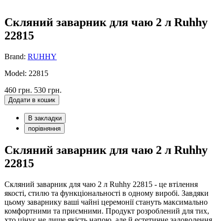
Скляний заварник для чаю 2 л Ruhhy
22815
Brand:
RUHHY
Model: 22815
460 грн.
530 грн.
Додати в кошик
В закладки
порівняння
Скляний заварник для чаю 2 л Ruhhy
22815
Скляний заварник для чаю 2 л Ruhhy 22815 - це втілення
якості, стилю та функціональності в одному виробі. Завдяки
цьому заварнику ваші чайні церемонії стануть максимально
комфортними та приємними. Продукт розроблений для тих,
хто цінує не лише якість напою, але й естетичне задоволення