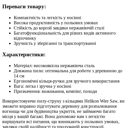
Переваги товару:
Компактність та легкість у носінні
Висока продуктивність у польових умовах
Стійкість до корозії завдяки нержавіючій сталі
Багатофункціональність для різних видів активного
відпочинку
Зручність у зберіганні та транспортуванні
Характеристики:
Матеріал: високоякісна нержавіюча сталь
Довжина пили: оптимальна для роботи з деревиною до
14 см
Ергономічні кільця-ручки для зручного використання
Вага: легка і зручна у носінні
Призначення: виживання, кемпінг, походи
Використовуючи пилу-струну з кільцями Helikon Wire Saw, ви
зможете вправно підготувати деревину для розпалювання
вогнища чи для будівництва укриття, не займаючи багато
місця у вашій багажі. Вона допоможе вам з легкістю
вирішувати всі питання, що виникають у польових умовах,
завдяки своїй надійності та продуманій конструкції.