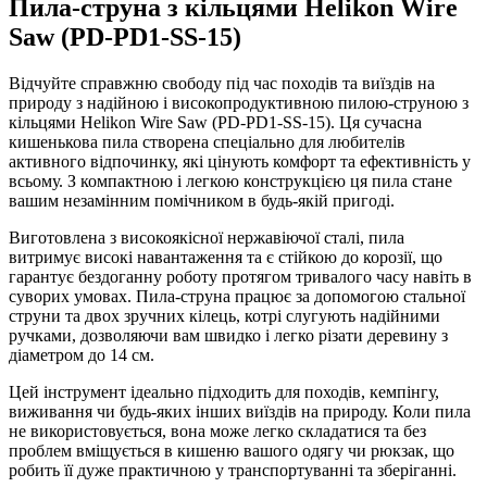
Пила-струна з кільцями Helikon Wire
Saw (PD-PD1-SS-15)
Відчуйте справжню свободу під час походів та виїздів на
природу з надійною і високопродуктивною пилою-струною з
кільцями Helikon Wire Saw (PD-PD1-SS-15). Ця сучасна
кишенькова пила створена спеціально для любителів
активного відпочинку, які цінують комфорт та ефективність у
всьому. З компактною і легкою конструкцією ця пила стане
вашим незамінним помічником в будь-якій пригоді.
Виготовлена з високоякісної нержавіючої сталі, пила
витримує високі навантаження та є стійкою до корозії, що
гарантує бездоганну роботу протягом тривалого часу навіть в
суворих умовах. Пила-струна працює за допомогою стальної
струни та двох зручних кілець, котрі слугують надійними
ручками, дозволяючи вам швидко і легко різати деревину з
діаметром до 14 см.
Цей інструмент ідеально підходить для походів, кемпінгу,
виживання чи будь-яких інших виїздів на природу. Коли пила
не використовується, вона може легко складатися та без
проблем вміщується в кишеню вашого одягу чи рюкзак, що
робить її дуже практичною у транспортуванні та зберіганні.