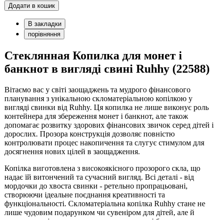
Додати в кошик
В закладки
порівняння
Cтеклянная Копилка для монет і
банкнот в вигляді свині Ruhhy (22588)
Вітаємо вас у світі заощаджень та мудрого фінансового
планування з унікальною скломатеріальною копілкою у
вигляді свинки від Ruhhy. Ця копилка не лише виконує роль
контейнера для збереження монет і банкнот, але також
допомагає розвитку здорових фінансових звичок серед дітей і
дорослих. Прозора конструкція дозволяє повністю
контролювати процес накопичення та слугує стимулом для
досягнення нових цілей в заощадження.
Копілка виготовлена з високоякісного прозорого скла, що
надає їй витончений та сучасний вигляд. Всі деталі - від
мордочки до хвоста свинки - ретельно пропрацьовані,
створюючи ідеальне поєднання креативності та
функціональності. Скломатеріальна копілка Ruhhy стане не
лише чудовим подарунком чи сувеніром для дітей, але й