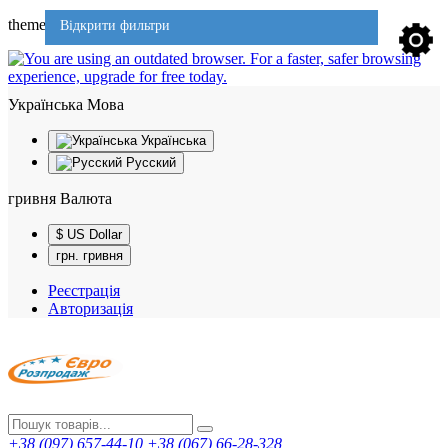
theme701
Відкрити фильтри
Українська
Мова
Українська
Русский
гривня
Валюта
$ US Dollar
грн. гривня
Реєстрація
Авторизація
+38 (097) 657-44-10
+38 (067) 66-28-328