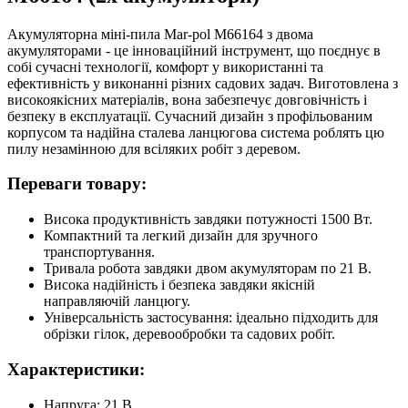
Акумуляторна міні-пила Mar-pol M66164 з двома
акумуляторами - це інноваційний інструмент, що поєднує в
собі сучасні технології, комфорт у використанні та
ефективність у виконанні різних садових задач. Виготовлена з
високоякісних матеріалів, вона забезпечує довговічність і
безпеку в експлуатації. Сучасний дизайн з профільованим
корпусом та надійна сталева ланцюгова система роблять цю
пилу незамінною для всіляких робіт з деревом.
Переваги товару:
Висока продуктивність завдяки потужності 1500 Вт.
Компактний та легкий дизайн для зручного
транспортування.
Тривала робота завдяки двом акумуляторам по 21 В.
Висока надійність і безпека завдяки якісній
направляючій ланцюгу.
Універсальність застосування: ідеально підходить для
обрізки гілок, деревообробки та садових робіт.
Характеристики:
Напруга: 21 В.