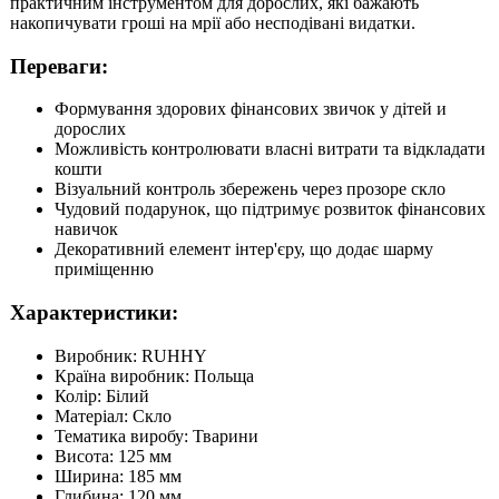
практичним інструментом для дорослих, які бажають
накопичувати гроші на мрії або несподівані видатки.
Переваги:
Формування здорових фінансових звичок у дітей и
дорослих
Можливість контролювати власні витрати та відкладати
кошти
Візуальний контроль збережень через прозоре скло
Чудовий подарунок, що підтримує розвиток фінансових
навичок
Декоративний елемент інтер'єру, що додає шарму
приміщенню
Характеристики:
Виробник: RUHHY
Країна виробник: Польща
Колір: Білий
Матеріал: Скло
Тематика виробу: Тварини
Висота: 125 мм
Ширина: 185 мм
Глибина: 120 мм