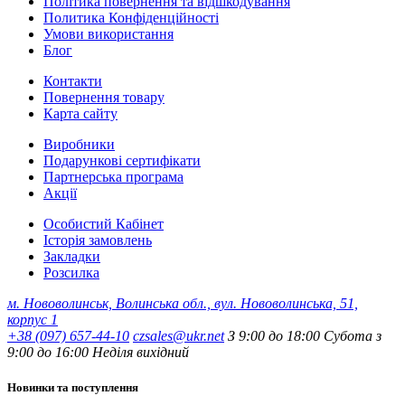
Політика повернення та відшкодування
Политика Конфіденційності
Умови використання
Блог
Контакти
Повернення товару
Карта сайту
Виробники
Подарункові сертифікати
Партнерська програма
Акції
Особистий Кабінет
Історія замовлень
Закладки
Розсилка
м. Нововолинськ, Волинська обл., вул. Нововолинська, 51,
корпус 1
+38 (097) 657-44-10
czsales@ukr.net
З 9:00 до 18:00 Субота з
9:00 до 16:00 Неділя вихідний
Новинки та поступлення