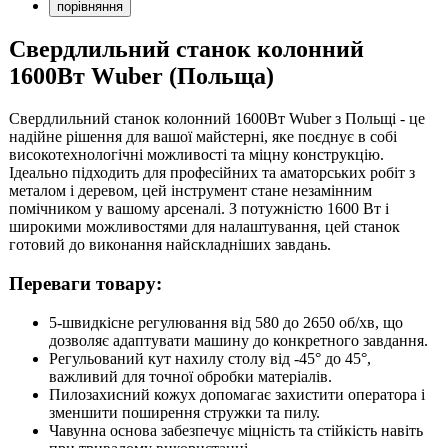
порівняння
Свердлильний станок колонний
1600Вт Wuber (Польща)
Свердлильний станок колонний 1600Вт Wuber з Польщі - це
надійне рішення для вашої майстерні, яке поєднує в собі
високотехнологічні можливості та міцну конструкцію.
Ідеально підходить для професійних та аматорських робіт з
металом і деревом, цей інструмент стане незамінним
помічником у вашому арсеналі. З потужністю 1600 Вт і
широкими можливостями для налаштування, цей станок
готовий до виконання найскладніших завдань.
Переваги товару:
5-швидкісне регулювання від 580 до 2650 об/хв, що
дозволяє адаптувати машину до конкретного завдання.
Регульований кут нахилу столу від -45° до 45°,
важливий для точної обробки матеріалів.
Пилозахисний кожух допомагає захистити оператора і
зменшити поширення стружки та пилу.
Чавунна основа забезпечує міцність та стійкість навіть