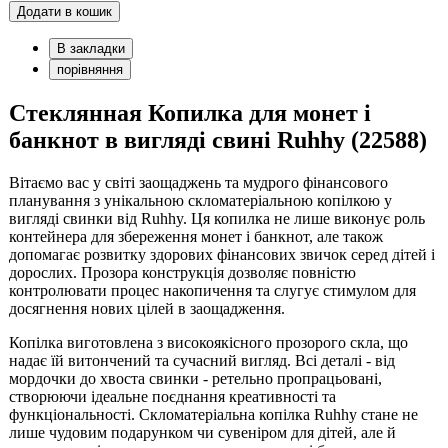
Додати в кошик
В закладки
порівняння
Cтеклянная Копилка для монет і
банкнот в вигляді свині Ruhhy (22588)
Вітаємо вас у світі заощаджень та мудрого фінансового
планування з унікальною скломатеріальною копілкою у
вигляді свинки від Ruhhy. Ця копилка не лише виконує роль
контейнера для збереження монет і банкнот, але також
допомагає розвитку здорових фінансових звичок серед дітей і
дорослих. Прозора конструкція дозволяє повністю
контролювати процес накопичення та слугує стимулом для
досягнення нових цілей в заощадження.
Копілка виготовлена з високоякісного прозорого скла, що
надає їй витончений та сучасний вигляд. Всі деталі - від
мордочки до хвоста свинки - ретельно пропрацьовані,
створюючи ідеальне поєднання креативності та
функціональності. Скломатеріальна копілка Ruhhy стане не
лише чудовим подарунком чи сувеніром для дітей, але й