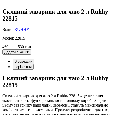
Скляний заварник для чаю 2 л Ruhhy
22815
Brand:
RUHHY
Model: 22815
460 грн.
530 грн.
Додати в кошик
В закладки
порівняння
Скляний заварник для чаю 2 л Ruhhy
22815
Скляний заварник для чаю 2 л Ruhhy 22815 - це втілення
якості, стилю та функціональності в одному виробі. Завдяки
цьому заварнику ваші чайні церемонії стануть максимально
комфортними та приємними. Продукт розроблений для тих,
хто цінує не лише якість напою, але й естетичне задоволення