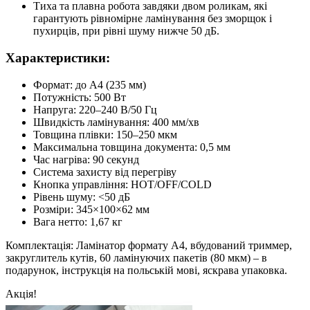
Тиха та плавна робота завдяки двом роликам, які
гарантують рівномірне ламінування без зморщок і
пухирців, при рівні шуму нижче 50 дБ.
Характеристики:
Формат: до A4 (235 мм)
Потужність: 500 Вт
Напруга: 220–240 В/50 Гц
Швидкість ламінування: 400 мм/хв
Товщина плівки: 150–250 мкм
Максимальна товщина документа: 0,5 мм
Час нагріва: 90 секунд
Система захисту від перегріву
Кнопка управління: HOT/OFF/COLD
Рівень шуму: <50 дБ
Розміри: 345×100×62 мм
Вага нетто: 1,67 кг
Комплектація: Ламінатор формату A4, вбудований триммер,
закруглитель кутів, 60 ламінуючих пакетів (80 мкм) – в
подарунок, інструкція на польській мові, яскрава упаковка.
Акція!