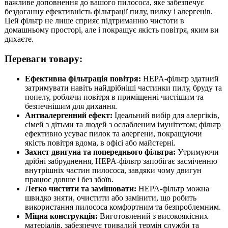
важливе доповнення до вашого пилососа, яке забезпечує
бездоганну ефективність фільтрації пилу, пилку і алергенів.
Цей фільтр не лише сприяє підтриманню чистоти в
домашньому просторі, але і покращує якість повітря, яким ви
дихаєте.
Переваги товару:
Ефективна фільтрація повітря:
HEPA-фільтр здатний
затримувати навіть найдрібніші частинки пилу, бруду та
попелу, роблячи повітря в приміщенні чистішим та
безпечнішим для дихання.
Антиалергенний ефект:
Ідеальний вибір для алергіків,
сімей з дітьми та людей з ослабленим імунітетом; фільтр
ефективно усуває пилок та алергени, покращуючи
якість повітря вдома, в офісі або майстерні.
Захист двигуна та попереднього фільтра:
Утримуючи
дрібні забруднення, HEPA-фільтр запобігає засміченню
внутрішніх частин пилососа, завдяки чому двигун
працює довше і без збоїв.
Легко чистити та замінювати:
HEPA-фільтр можна
швидко зняти, очистити або замінити, що робить
використання пилососа комфортним та безпроблемним.
Міцна конструкція:
Виготовлений з високоякісних
матеріалів, забезпечує тривалий термін служби та