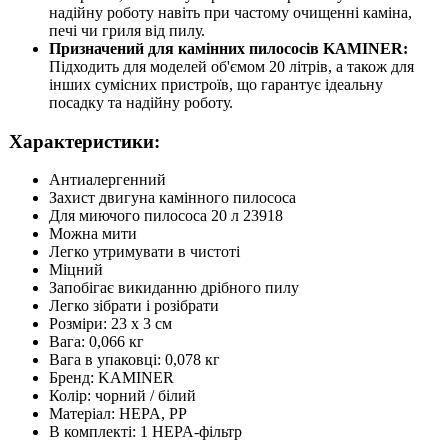
надійну роботу навіть при частому очищенні каміна,
печі чи гриля від пилу.
Призначений для камінних пилососів KAMINER:
Підходить для моделей об'ємом 20 літрів, а також для
інших сумісних пристроїв, що гарантує ідеальну
посадку та надійну роботу.
Характеристики:
Антиалергенний
Захист двигуна камінного пилососа
Для миючого пилососа 20 л 23918
Можна мити
Легко утримувати в чистоті
Міцний
Запобігає викиданню дрібного пилу
Легко зібрати і розібрати
Розміри: 23 x 3 см
Вага: 0,066 кг
Вага в упаковці: 0,078 кг
Бренд: KAMINER
Колір: чорний / білий
Матеріал: HEPA, PP
В комплекті: 1 HEPA-фільтр