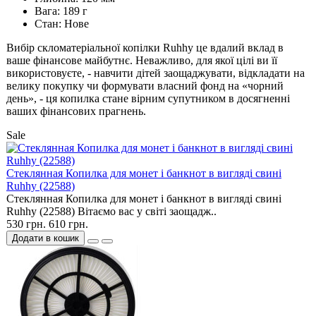
Вага: 189 г
Стан: Нове
Вибір скломатеріальної копілки Ruhhy це вдалий вклад в
ваше фінансове майбутнє. Неважливо, для якої цілі ви її
використовуєте, - навчити дітей заощаджувати, відкладати на
велику покупку чи формувати власний фонд на «чорний
день», - ця копилка стане вірним супутником в досягненні
ваших фінансових прагнень.
Sale
Cтеклянная Копилка для монет і банкнот в вигляді свині
Ruhhy (22588)
Cтеклянная Копилка для монет і банкнот в вигляді свині
Ruhhy (22588) Вітаємо вас у світі заощадж..
530 грн.
610 грн.
Додати в кошик