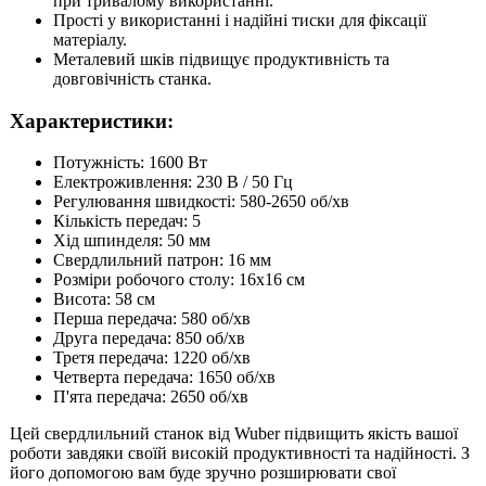
при тривалому використанні.
Прості у використанні і надійні тиски для фіксації
матеріалу.
Металевий шків підвищує продуктивність та
довговічність станка.
Характеристики:
Потужність: 1600 Вт
Електроживлення: 230 В / 50 Гц
Регулювання швидкості: 580-2650 об/хв
Кількість передач: 5
Хід шпинделя: 50 мм
Свердлильний патрон: 16 мм
Розміри робочого столу: 16x16 см
Висота: 58 см
Перша передача: 580 об/хв
Друга передача: 850 об/хв
Третя передача: 1220 об/хв
Четверта передача: 1650 об/хв
П'ята передача: 2650 об/хв
Цей свердлильний станок від Wuber підвищить якість вашої
роботи завдяки своїй високій продуктивності та надійності. З
його допомогою вам буде зручно розширювати свої