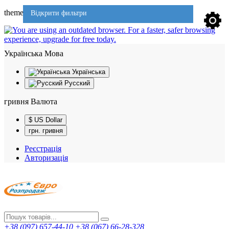
theme701
Відкрити фильтри
Українська
Мова
Українська
Русский
гривня
Валюта
$ US Dollar
грн. гривня
Реєстрація
Авторизація
+38 (097) 657-44-10
+38 (067) 66-28-328