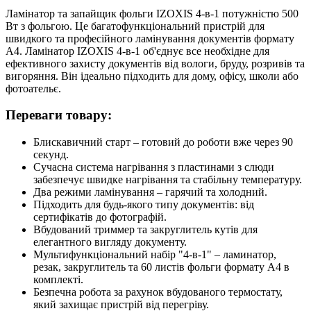
Ламінатор та запайщик фольги IZOXIS 4-в-1 потужністю 500
Вт з фольгою. Це багатофункціональний пристрій для
швидкого та професійного ламінування документів формату
A4. Ламінатор IZOXIS 4-в-1 об'єднує все необхідне для
ефективного захисту документів від вологи, бруду, розривів та
вигоряння. Він ідеально підходить для дому, офісу, школи або
фотоательє.
Переваги товару:
Блискавичний старт – готовий до роботи вже через 90
секунд.
Сучасна система нагрівання з пластинами з слюди
забезпечує швидке нагрівання та стабільну температуру.
Два режими ламінування – гарячий та холодний.
Підходить для будь-якого типу документів: від
сертифікатів до фотографій.
Вбудований триммер та закруглитель кутів для
елегантного вигляду документу.
Мультифункціональний набір "4-в-1" – ламинатор,
резак, закруглитель та 60 листів фольги формату A4 в
комплекті.
Безпечна робота за рахунок вбудованого термостату,
який захищає пристрій від перегріву.