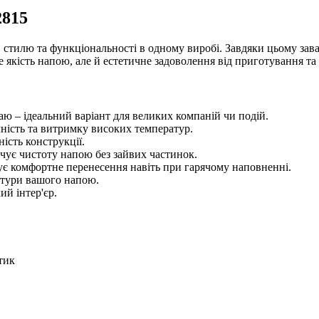
2815
і, стилю та функціональності в одному виробі. Завдяки цьому з
 якість напою, але й естетичне задоволення від приготування та
аю – ідеальний варіант для великих компаній чи подій.
чність та витримку високих температур.
ість конструкції.
ечує чистоту напою без зайвих частинок.
чує комфортне перенесення навіть при гарячому наповненні.
атури вашого напою.
ий інтер'єр.
тик