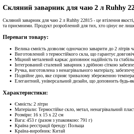
Скляний заварник для чаю 2 л Ruhhy 2
Скляний заварник для чаю 2 л Ruhhy 22815 - це втілення якост
та приємними. Продукт розроблений для тих, хто цінує не лише
Переваги товару:
Велика ємність дозволяє одночасно заварити до 2 літрів ч
Виготовлений з термостійкого скла, що гарантує довгові
Міцний металевий каркас доповнює надійність та стабільн
Інтегрований сталевий заварник з дрібною сіткою забезп
Ручка, виготовлена з ненагрівального матеріалу, забезпе
Подвійне дно, яке сприяє тривалому збереженню темпер
Елегантний, універсальний дизайн, що доповнить будь-як
Характеристики:
Ємність: 2 літри
Матеріали: Термостійке скло, метал, ненагрівальний плас
Розміри: 16 х 15 х 22 см
Вага: 453 г (разом з упаковкою: 791 г)
Країна реєстрації бренду: Польща
Країна-виробник: Китай