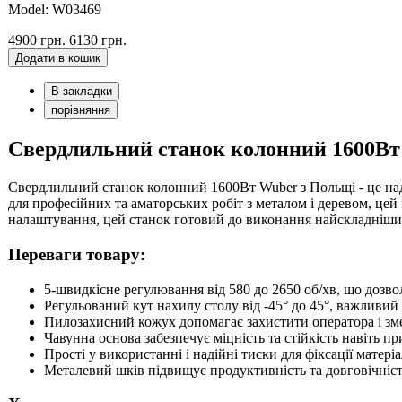
Model: W03469
4900 грн.
6130 грн.
Додати в кошик
В закладки
порівняння
Свердлильний станок колонний 1600Вт
Свердлильний станок колонний 1600Вт Wuber з Польщі - це наді
для професійних та аматорських робіт з металом і деревом, ц
налаштування, цей станок готовий до виконання найскладніши
Переваги товару:
5-швидкісне регулювання від 580 до 2650 об/хв, що дозв
Регульований кут нахилу столу від -45° до 45°, важливий 
Пилозахисний кожух допомагає захистити оператора і з
Чавунна основа забезпечує міцність та стійкість навіть п
Прості у використанні і надійні тиски для фіксації матеріа
Металевий шків підвищує продуктивність та довговічніст