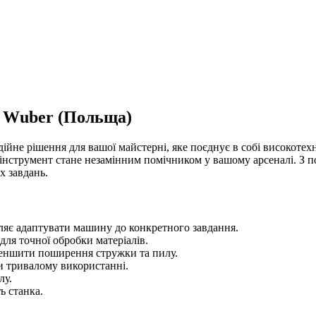
 Wuber (Польща)
йне рішення для вашої майстерні, яке поєднує в собі високотехн
ей інструмент стане незамінним помічником у вашому арсеналі. 
х завдань.
оляє адаптувати машину до конкретного завдання.
для точної обробки матеріалів.
меншити поширення стружки та пилу.
ри тривалому використанні.
лу.
ь станка.