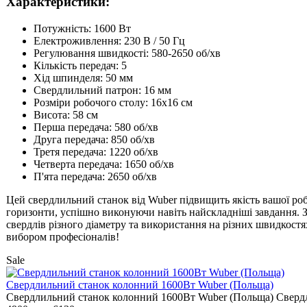
Характеристики:
Потужність: 1600 Вт
Електроживлення: 230 В / 50 Гц
Регулювання швидкості: 580-2650 об/хв
Кількість передач: 5
Хід шпинделя: 50 мм
Свердлильний патрон: 16 мм
Розміри робочого столу: 16x16 см
Висота: 58 см
Перша передача: 580 об/хв
Друга передача: 850 об/хв
Третя передача: 1220 об/хв
Четверта передача: 1650 об/хв
П'ята передача: 2650 об/хв
Цей свердлильний станок від Wuber підвищить якість вашої роб
горизонти, успішно виконуючи навіть найскладніші завдання. З
свердлів різного діаметру та використання на різних швидкостя
вибором професіоналів!
Sale
Свердлильний станок колонний 1600Вт Wuber (Польща)
Свердлильний станок колонний 1600Вт Wuber (Польща) Свердл