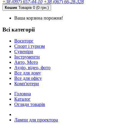
+38 (097) 657-44-10
+38 (067) 66-28-328
Кошик
Товарів 0 (0 грн.)
Ваша корзина порожня!
Всі категорії
Воєнторг
Спорт і туризм
Сувеніри
Інструменти
Авто, Мото
Аудіо, відео, фото
Все для дому
Все для офісу
Комп'ютери
Головна
Каталог
Огляди товарів
Лампи для проектора