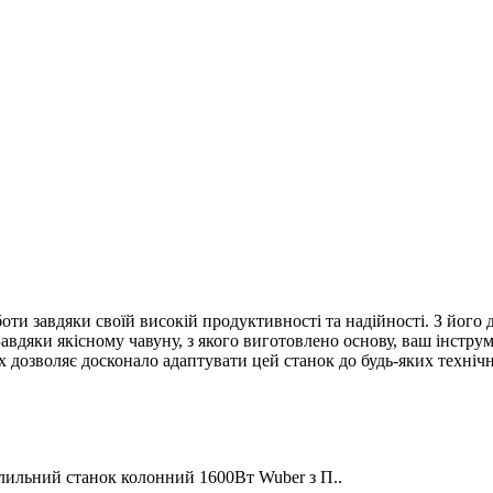
оти завдяки своїй високій продуктивності та надійності. З йог
авдяки якісному чавуну, з якого виготовлено основу, ваш інстру
х дозволяє досконало адаптувати цей станок до будь-яких технічн
ильний станок колонний 1600Вт Wuber з П..