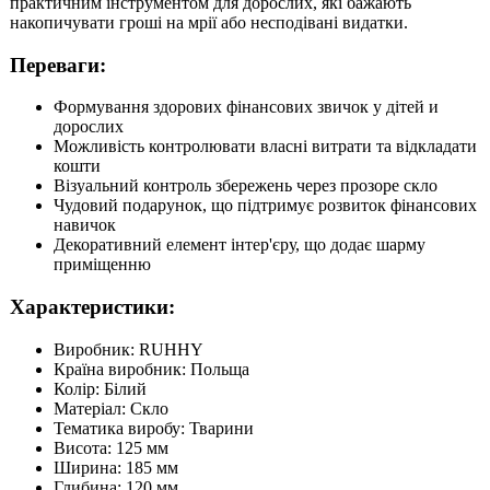
практичним інструментом для дорослих, які бажають
накопичувати гроші на мрії або несподівані видатки.
Переваги:
Формування здорових фінансових звичок у дітей и
дорослих
Можливість контролювати власні витрати та відкладати
кошти
Візуальний контроль збережень через прозоре скло
Чудовий подарунок, що підтримує розвиток фінансових
навичок
Декоративний елемент інтер'єру, що додає шарму
приміщенню
Характеристики:
Виробник: RUHHY
Країна виробник: Польща
Колір: Білий
Матеріал: Скло
Тематика виробу: Тварини
Висота: 125 мм
Ширина: 185 мм
Глибина: 120 мм