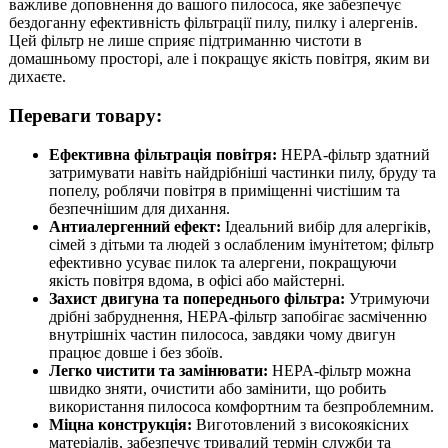
важливе доповнення до вашого пилососа, яке забезпечує
бездоганну ефективність фільтрації пилу, пилку і алергенів.
Цей фільтр не лише сприяє підтриманню чистоти в
домашньому просторі, але і покращує якість повітря, яким ви
дихаєте.
Переваги товару:
Ефективна фільтрація повітря:
HEPA-фільтр здатний
затримувати навіть найдрібніші частинки пилу, бруду та
попелу, роблячи повітря в приміщенні чистішим та
безпечнішим для дихання.
Антиалергенний ефект:
Ідеальний вибір для алергіків,
сімей з дітьми та людей з ослабленим імунітетом; фільтр
ефективно усуває пилок та алергени, покращуючи
якість повітря вдома, в офісі або майстерні.
Захист двигуна та попереднього фільтра:
Утримуючи
дрібні забруднення, HEPA-фільтр запобігає засміченню
внутрішніх частин пилососа, завдяки чому двигун
працює довше і без збоїв.
Легко чистити та замінювати:
HEPA-фільтр можна
швидко зняти, очистити або замінити, що робить
використання пилососа комфортним та безпроблемним.
Міцна конструкція:
Виготовлений з високоякісних
матеріалів, забезпечує тривалий термін служби та