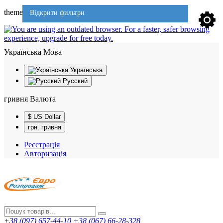
theme701
Відкрити фильтри
Українська
Мова
Українська
Русский
гривня
Валюта
$ US Dollar
грн. гривня
Реєстрація
Авторизація
+38 (097) 657-44-10
+38 (067) 66-28-328