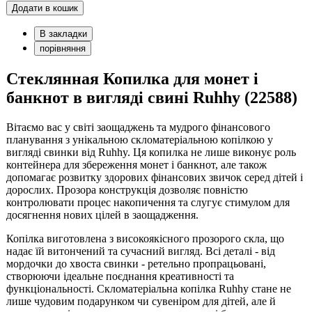
Додати в кошик
В закладки
порівняння
Cтеклянная Копилка для монет і
банкнот в вигляді свині Ruhhy (22588)
Вітаємо вас у світі заощаджень та мудрого фінансового
планування з унікальною скломатеріальною копілкою у
вигляді свинки від Ruhhy. Ця копилка не лише виконує роль
контейнера для збереження монет і банкнот, але також
допомагає розвитку здорових фінансових звичок серед дітей і
дорослих. Прозора конструкція дозволяє повністю
контролювати процес накопичення та слугує стимулом для
досягнення нових цілей в заощадження.
Копілка виготовлена з високоякісного прозорого скла, що
надає їй витончений та сучасний вигляд. Всі деталі - від
мордочки до хвоста свинки - ретельно пропрацьовані,
створюючи ідеальне поєднання креативності та
функціональності. Скломатеріальна копілка Ruhhy стане не
лише чудовим подарунком чи сувеніром для дітей, але й