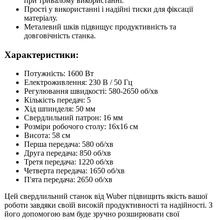
при тривалому використанні.
Прості у використанні і надійні тиски для фіксації
матеріалу.
Металевий шків підвищує продуктивність та
довговічність станка.
Характеристики:
Потужність: 1600 Вт
Електроживлення: 230 В / 50 Гц
Регулювання швидкості: 580-2650 об/хв
Кількість передач: 5
Хід шпинделя: 50 мм
Свердлильний патрон: 16 мм
Розміри робочого столу: 16x16 см
Висота: 58 см
Перша передача: 580 об/хв
Друга передача: 850 об/хв
Третя передача: 1220 об/хв
Четверта передача: 1650 об/хв
П'ята передача: 2650 об/хв
Цей свердлильний станок від Wuber підвищить якість вашої
роботи завдяки своїй високій продуктивності та надійності. З
його допомогою вам буде зручно розширювати свої