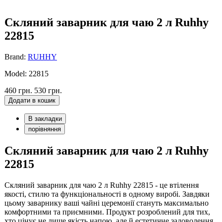
Скляний заварник для чаю 2 л Ruhhy
22815
Brand:
RUHHY
Model: 22815
460 грн.
530 грн.
Додати в кошик
В закладки
порівняння
Скляний заварник для чаю 2 л Ruhhy
22815
Скляний заварник для чаю 2 л Ruhhy 22815 - це втілення
якості, стилю та функціональності в одному виробі. Завдяки
цьому заварнику ваші чайні церемонії стануть максимально
комфортними та приємними. Продукт розроблений для тих,
хто цінує не лише якість напою, але й естетичне задоволення