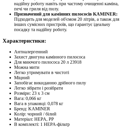
надійну роботу навіть при частому очищенні каміна,
печі чи гриля від пилу.
Призначений для камінних пилососів KAMINER:
Підходить для моделей об'ємом 20 літрів, а також для
інших сумісних пристроїв, що гарантує ідеальну
посадку та надійну роботу.
Характеристики:
Антиалергенний
Захист двигуна камінного пилососа
Для миючого пилососа 20 л 23918
Можна мити
Легко утримувати в чистоті
Міцний
Запобігає викиданню дрібного пилу
Легко зібрати і розібрати
Розміри: 23 x 3 см
Вага: 0,066 кг
Вага в упаковці: 0,078 кг
Бренд: KAMINER
Колір: чорний / білий
Матеріал: HEPA, PP
В комплекті: 1 HEPA-фільтр