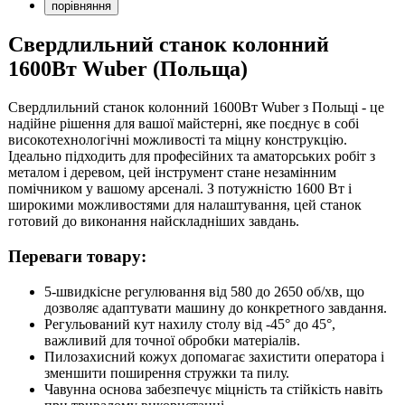
порівняння
Свердлильний станок колонний
1600Вт Wuber (Польща)
Свердлильний станок колонний 1600Вт Wuber з Польщі - це
надійне рішення для вашої майстерні, яке поєднує в собі
високотехнологічні можливості та міцну конструкцію.
Ідеально підходить для професійних та аматорських робіт з
металом і деревом, цей інструмент стане незамінним
помічником у вашому арсеналі. З потужністю 1600 Вт і
широкими можливостями для налаштування, цей станок
готовий до виконання найскладніших завдань.
Переваги товару:
5-швидкісне регулювання від 580 до 2650 об/хв, що
дозволяє адаптувати машину до конкретного завдання.
Регульований кут нахилу столу від -45° до 45°,
важливий для точної обробки матеріалів.
Пилозахисний кожух допомагає захистити оператора і
зменшити поширення стружки та пилу.
Чавунна основа забезпечує міцність та стійкість навіть