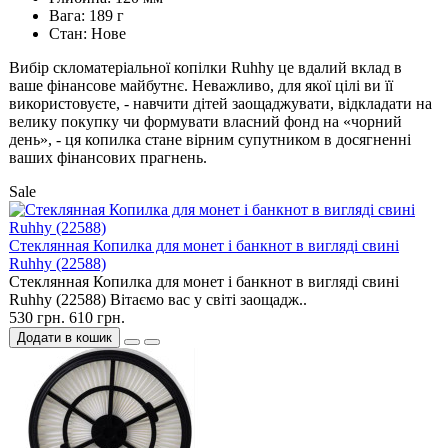
Вага: 189 г
Стан: Нове
Вибір скломатеріальної копілки Ruhhy це вдалий вклад в
ваше фінансове майбутнє. Неважливо, для якої цілі ви її
використовуєте, - навчити дітей заощаджувати, відкладати на
велику покупку чи формувати власний фонд на «чорний
день», - ця копилка стане вірним супутником в досягненні
ваших фінансових прагнень.
Sale
Cтеклянная Копилка для монет і банкнот в вигляді свині
Ruhhy (22588)
Cтеклянная Копилка для монет і банкнот в вигляді свині
Ruhhy (22588) Вітаємо вас у світі заощадж..
530 грн.
610 грн.
Додати в кошик