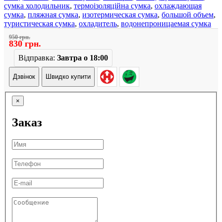
сумка холодильник
,
термоізоляційна сумка
,
охлаждающая
сумка
,
пляжная сумка
,
изотермическая сумка
,
большой объем
,
туристическая сумка
,
охладитель
,
водонепроницаемая сумка
950 грн.
830 грн.
Відправка:
Завтра о 18:00
Дзвінок
Швидко купити
×
Заказ