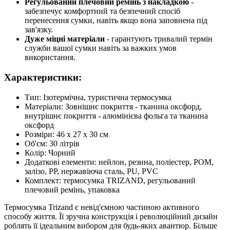
Регульований плечовий ремінь з накладкою
-
забезпечує комфортний та безпечний спосіб
перенесення сумки, навіть якщо вона заповнена під
зав'язку.
Дуже міцні матеріали
- гарантують тривалий термін
служби вашої сумки навіть за важких умов
використання.
Характеристики:
Тип: Ізотермічна, туристична термосумка
Матеріали: Зовнішнє покриття - тканина оксфорд,
внутрішнє покриття - алюмінієва фольга та тканина
оксфорд
Розміри: 46 х 27 х 30 см
Об'єм: 30 літрів
Колір: Чорний
Додаткові елементи: нейлон, резина, поліестер, POM,
залізо, PP, нержавіюча сталь, PU, PVC
Комплект: термосумка TRIZAND, регульований
плечовий ремінь, упаковка
Термосумка Trizand є невід'ємною частиною активного
способу життя. Її зручна конструкція і революційний дизайн
роблять її ідеальним вибором для будь-яких авантюр. Більше