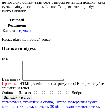
не потрібно обмежувати себе у виборі речей для поїздки, адже
сумка вміщує все і навіть більше. Тепер ви готові до будь-
якого виклику.
Основні
Розширені
Каталог
Термоси
Немає відгуків про цей товар.
Написати відгук
ім'я
Ваш відгук:
Примітка:
HTML розмітка не підтримується! Використовуйте
звичайний текст.
Оцінка
Погано
Добре
Відправити відгук
термосумка
,
туристична сумка
,
Trizand
,
ізотермічна сумка
,
холодильник
,
пляжна сумка
,
30 літрів
,
охолоджуюча сумка
,