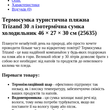
Опис
Характеристики
Відгуків (0)
Термосумка туристична пляжна
Trizand 30 л ізотермічна сумка
холодильник 46 × 27 × 30 см (25635)
Плануєте незабутній день на природі, або просто хочете
проводити більше часу на відкритому повітрі? Термосумка
Trizand - це ваш надійний компаньйон у будь-яких подорожах
на пляж або в гори. Великий обсяг у 30 літрів дозволяє брати з
собою все необхідне: від напоїв та продуктів до невеликого
килима чи пледа.
Переваги товару:
Термоізоляційний шар
- ефективно підтримує так
низьку, як і високу температуру, забезпечуючи свіжість
ваших продуктів та напоїв.
Водонепроникна
- ця сумка захищає ваші речі від
вологи, тому нема потреби турбуватися, якщо ви
поставите її на вологу траву або пісок.