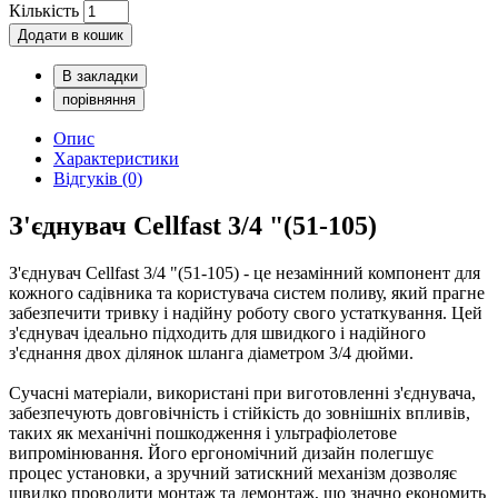
Кількість
Додати в кошик
В закладки
порівняння
Опис
Характеристики
Відгуків (0)
З'єднувач Cellfast 3/4 "(51-105)
З'єднувач Cellfast 3/4 "(51-105) - це незамінний компонент для
кожного садівника та користувача систем поливу, який прагне
забезпечити тривку і надійну роботу свого устаткування. Цей
з'єднувач ідеально підходить для швидкого і надійного
з'єднання двох ділянок шланга діаметром 3/4 дюйми.
Сучасні матеріали, використані при виготовленні з'єднувача,
забезпечують довговічність і стійкість до зовнішніх впливів,
таких як механічні пошкодження і ультрафіолетове
випромінювання. Його ергономічний дизайн полегшує
процес установки, а зручний затискний механізм дозволяє
швидко проводити монтаж та демонтаж, що значно економить