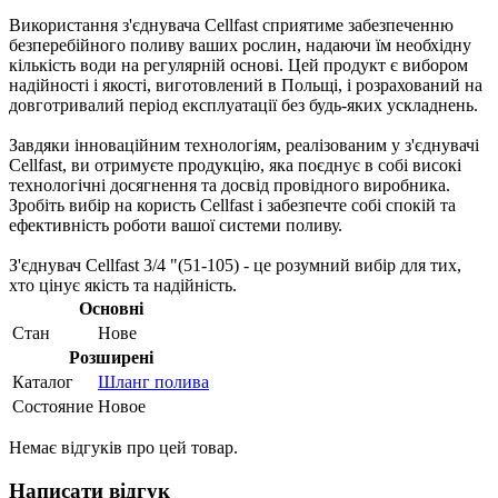
Використання з'єднувача Cellfast сприятиме забезпеченню
безперебійного поливу ваших рослин, надаючи їм необхідну
кількість води на регулярній основі. Цей продукт є вибором
надійності і якості, виготовлений в Польщі, і розрахований на
довготривалий період експлуатації без будь-яких ускладнень.
Завдяки інноваційним технологіям, реалізованим у з'єднувачі
Cellfast, ви отримуєте продукцію, яка поєднує в собі високі
технологічні досягнення та досвід провідного виробника.
Зробіть вибір на користь Cellfast і забезпечте собі спокій та
ефективність роботи вашої системи поливу.
З'єднувач Cellfast 3/4 "(51-105) - це розумний вибір для тих,
хто цінує якість та надійність.
Основні
Стан
Нове
Розширені
Каталог
Шланг полива
Состояние
Новое
Немає відгуків про цей товар.
Написати відгук