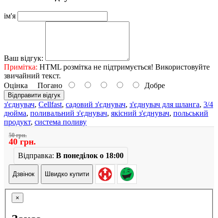
ім'я
Ваш відгук:
Примітка:
HTML розмітка не підтримується! Використовуйте
звичайний текст.
Оцінка
Погано
Добре
Відправити відгук
з'єднувач
,
Cellfast
,
садовий з'єднувач
,
з'єднувач для шланга
,
3/4
дюйма
,
поливальний з'єднувач
,
якісний з'єднувач
,
польський
продукт
,
система поливу
50 грн.
40 грн.
Відправка:
В понеділок о 18:00
Дзвінок
Швидко купити
×