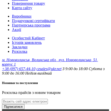
Повернення товару
Карта сайту
Виробники
Подарункові сертифікати
Партнерська програма
Акції
Особистий Кабінет
Історія замовлень
Закладки
Розсилка
м. Нововолинськ, Волинська обл., вул. Нововолинська, 51,
корпус 1
+38 (097) 657-44-10
czsales@ukr.net
З 9:00 до 18:00 Субота з
9:00 до 16:00 Неділя вихідний
Новинки та поступлення
Розсилка прайсів з новим товаром
Підписатися