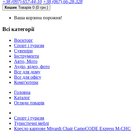
+38 (097) 657-44-10
+38 (067) 66-28-328
Кошик
Товарів 0 (0 грн.)
Ваша корзина порожня!
Всі категорії
Воєнторг
Спорт і туризм
Сувеніри
Інструменти
Авто, Мото
Аудіо, відео, фото
Все для дому
Все для офісу
Комп'ютери
Головна
Каталог
Огляди товарів
Спорт і туризм
Туристичні меблі
Кресло карпове Mivardi Chair CamoCODE Express M-CH