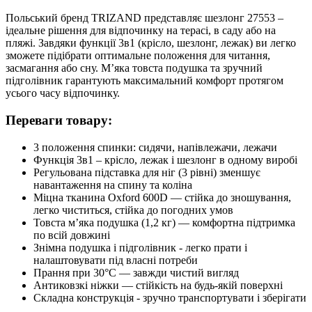
Польський бренд TRIZAND представляє шезлонг 27553 –
ідеальне рішення для відпочинку на терасі, в саду або на
пляжі. Завдяки функції 3в1 (крісло, шезлонг, лежак) ви легко
зможете підібрати оптимальне положення для читання,
засмагання або сну. М’яка товста подушка та зручний
підголівник гарантують максимальний комфорт протягом
усього часу відпочинку.
Переваги товару:
3 положення спинки: сидячи, напівлежачи, лежачи
Функція 3в1 – крісло, лежак і шезлонг в одному виробі
Регульована підставка для ніг (3 рівні) зменшує
навантаження на спину та коліна
Міцна тканина Oxford 600D — стійка до зношування,
легко чиститься, стійка до погодних умов
Товста м’яка подушка (1,2 кг) — комфортна підтримка
по всій довжині
Знімна подушка і підголівник - легко прати і
налаштовувати під власні потреби
Прання при 30°C — завжди чистий вигляд
Антиковзкі ніжки — стійкість на будь-якій поверхні
Складна конструкція - зручно транспортувати і зберігати