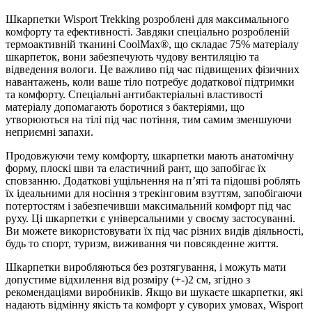
Шкарпетки Wisport Trekking розроблені для максимального
комфорту та ефективності. Завдяки спеціально розробленій
термоактивній тканині CoolMax®, що складає 75% матеріалу
шкарпеток, вони забезпечують чудову вентиляцію та
відведення вологи. Це важливо під час підвищених фізичних
навантажень, коли ваше тіло потребує додаткової підтримки
та комфорту. Спеціальні антибактеріальні властивості
матеріалу допомагають боротися з бактеріями, що
утворюються на тілі під час потіння, тим самим зменшуючи
неприємні запахи.
Продовжуючи тему комфорту, шкарпетки мають анатомічну
форму, плоскі шви та еластичний рант, що запобігає їх
сповзанню. Додаткові ущільнення на п’яті та підошві роблять
їх ідеальними для носіння з трекінговим взуттям, запобігаючи
потертостям і забезпечивши максимальний комфорт під час
руху. Ці шкарпетки є універсальними у своєму застосуванні.
Ви можете використовувати їх під час різних видів діяльності,
будь то спорт, туризм, виживання чи повсякденне життя.
Шкарпетки виробляються без розтягування, і можуть мати
допустиме відхилення від розміру (+-)2 см, згідно з
рекомендаціями виробників. Якщо ви шукаєте шкарпетки, які
надають відмінну якість та комфорт у суворих умовах, Wisport