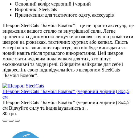
Основний колір: червоний і чорний
Виробник: SteelCats
Призначення: для тактичного одягу, аксесуарів
Шеврон SteelCats "Бамбіл Бомбас" – це не просто аксесуар, це
вираження вашого стилю та внутрішньої сили. Легке
кріплення за допомогою липучки дозволяє зручно розмістити
шеврон на рюкзаках, тактичних куртках або кепках. Якість
матеріалів та зшивання гарантує, що він буде виглядати як
новий навіть після тривалого використання. Цей шеврон
може стати чудовим подарунком для тих, хто цінує
ексклюзивні та модні речі. Обирайте найкраще для себе і
підкресліть свою індивідуальність з шевроном SteelCats
"Бамбіл Бомбас".
Шеврон SteelCats "Бамбіл Бомбас" (червоний-чорний) 8х4,5
см
Шеврон SteelCats "Бамбіл Бомбас" (червоний-чорний) 8х4,5
см Відчуйте силу та індивідуальність з ..
80 грн.