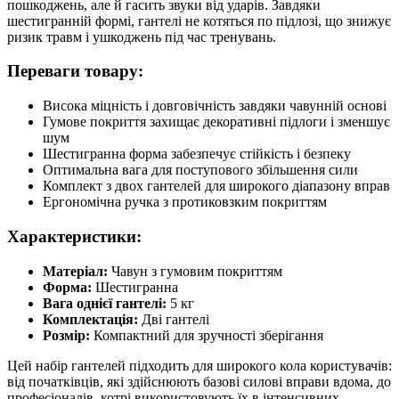
пошкоджень, але й гасить звуки від ударів. Завдяки
шестигранній формі, гантелі не котяться по підлозі, що знижує
ризик травм і ушкоджень під час тренувань.
Переваги товару:
Висока міцність і довговічність завдяки чавунній основі
Гумове покриття захищає декоративні підлоги і зменшує
шум
Шестигранна форма забезпечує стійкість і безпеку
Оптимальна вага для поступового збільшення сили
Комплект з двох гантелей для широкого діапазону вправ
Ергономічна ручка з протиковзким покриттям
Характеристики:
Матеріал:
Чавун з гумовим покриттям
Форма:
Шестигранна
Вага однієї гантелі:
5 кг
Комплектація:
Дві гантелі
Розмір:
Компактний для зручності зберігання
Цей набір гантелей підходить для широкого кола користувачів:
від початківців, які здійснюють базові силові вправи вдома, до
професіоналів, котрі використовують їх в інтенсивних