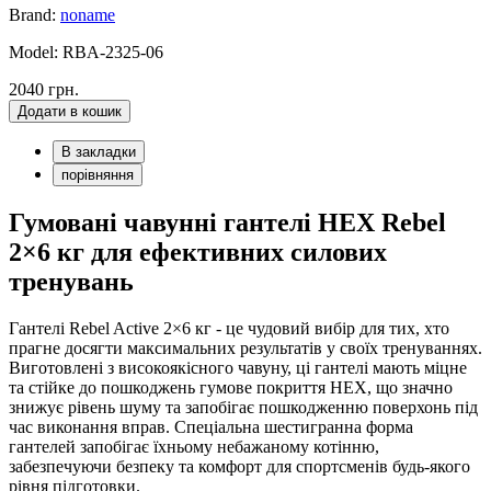
Brand:
noname
Model: RBA-2325-06
2040 грн.
Додати в кошик
В закладки
порівняння
Гумовані чавунні гантелі HEX Rebel
2×6 кг для ефективних силових
тренувань
Гантелі Rebel Active 2×6 кг - це чудовий вибір для тих, хто
прагне досягти максимальних результатів у своїх тренуваннях.
Виготовлені з високоякісного чавуну, ці гантелі мають міцне
та стійке до пошкоджень гумове покриття HEX, що значно
знижує рівень шуму та запобігає пошкодженню поверхонь під
час виконання вправ. Спеціальна шестигранна форма
гантелей запобігає їхньому небажаному котінню,
забезпечуючи безпеку та комфорт для спортсменів будь-якого
рівня підготовки.