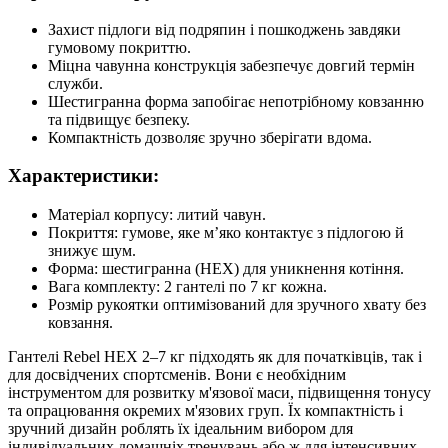
Захист підлоги від подряпин і пошкоджень завдяки
гумовому покриттю.
Міцна чавунна конструкція забезпечує довгий термін
служби.
Шестигранна форма запобігає непотрібному ковзанню
та підвищує безпеку.
Компактність дозволяє зручно зберігати вдома.
Характеристики:
Матеріал корпусу: литий чавун.
Покриття: гумове, яке м’яко контактує з підлогою й
знижує шум.
Форма: шестигранна (HEX) для уникнення котіння.
Вага комплекту: 2 гантелі по 7 кг кожна.
Розмір рукоятки оптимізований для зручного хвату без
ковзання.
Гантелі Rebel HEX 2–7 кг підходять як для початківців, так і
для досвідчених спортсменів. Вони є необхідним
інструментом для розвитку м'язової маси, підвищення тонусу
та опрацювання окремих м'язових груп. Їх компактність і
зручний дизайн роблять їх ідеальним вибором для
індивідуальних домашніх тренувань або ж для інтенсивних