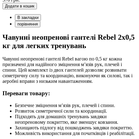
Додати в кошик
В закладки
порівняння
Чавунні неопренові гантелі Rebel 2х0,5
кг для легких тренувань
Чавунні неопренові гантелі Rebel вагою по 0,5 кг кожна
призначені для надійного зміцнення м’язів рук, плечей і
спини. Цей комплект із двох гантелей дозволяє розвивати
симетричну силу та координацію, виконуючи як силові, так і
аеробні вправи з низьким навантаженням.
Переваги товару:
Безпечне зміцнення м’язів рук, плечей і спини.
Розвиток симетричної сили та координації.
Підходять для домашніх тренувань завдяки
неопреновому покриттю, яке зменшує ковзання.
Захищають підлогу від пошкоджень завдяки покриттю.
Можливість використання для початківців і реабілітації.