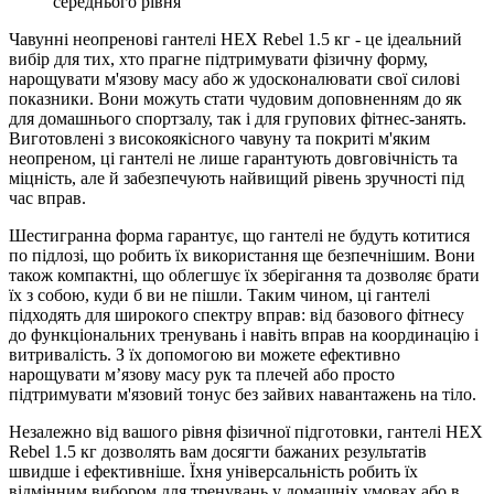
середнього рівня
Чавунні неопренові гантелі HEX Rebel 1.5 кг - це ідеальний
вибір для тих, хто прагне підтримувати фізичну форму,
нарощувати м'язову масу або ж удосконалювати свої силові
показники. Вони можуть стати чудовим доповненням до як
для домашнього спортзалу, так і для групових фітнес-занять.
Виготовлені з високоякісного чавуну та покриті м'яким
неопреном, ці гантелі не лише гарантують довговічність та
міцність, але й забезпечують найвищий рівень зручності під
час вправ.
Шестигранна форма гарантує, що гантелі не будуть котитися
по підлозі, що робить їх використання ще безпечнішим. Вони
також компактні, що облегшує їх зберігання та дозволяє брати
їх з собою, куди б ви не пішли. Таким чином, ці гантелі
підходять для широкого спектру вправ: від базового фітнесу
до функціональних тренувань і навіть вправ на координацію і
витривалість. З їх допомогою ви можете ефективно
нарощувати м’язову масу рук та плечей або просто
підтримувати м'язовий тонус без зайвих навантажень на тіло.
Незалежно від вашого рівня фізичної підготовки, гантелі HEX
Rebel 1.5 кг дозволять вам досягти бажаних результатів
швидше і ефективніше. Їхня універсальність робить їх
відмінним вибором для тренувань у домашніх умовах або в