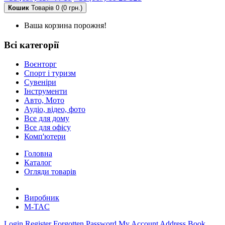
Кошик
Товарів 0 (0 грн.)
Ваша корзина порожня!
Всі категорії
Воєнторг
Спорт і туризм
Сувеніри
Інструменти
Авто, Мото
Аудіо, відео, фото
Все для дому
Все для офісу
Комп'ютери
Головна
Каталог
Огляди товарів
Виробник
M-TAC
Login
Register
Forgotten Password
My Account
Address Book