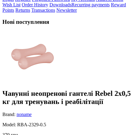
Wish List
Order History
Downloads
Recurring payments
Reward
Points
Returns
Transactions
Newsletter
Нові поступлення
Чавунні неопренові гантелі Rebel 2х0,5
кг для тренувань і реабілітації
Brand:
noname
Model: RBA-2329-0.5
370 грн.