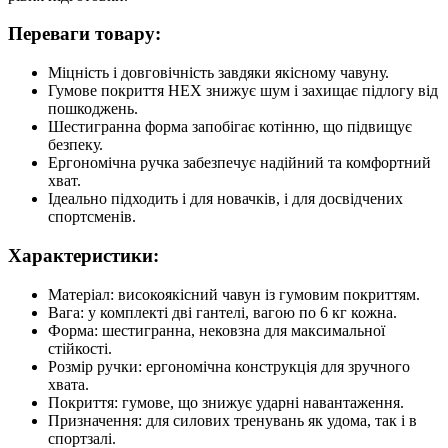
Переваги товару:
Міцність і довговічність завдяки якісному чавуну.
Гумове покриття HEX знижує шум і захищає підлогу від
пошкоджень.
Шестигранна форма запобігає котінню, що підвищує
безпеку.
Ергономічна ручка забезпечує надійний та комфортний
хват.
Ідеально підходить і для новачків, і для досвідчених
спортсменів.
Характеристики:
Матеріал: високоякісний чавун із гумовим покриттям.
Вага: у комплекті дві гантелі, вагою по 6 кг кожна.
Форма: шестигранна, нековзна для максимальної
стійкості.
Розмір ручки: ергономічна конструкція для зручного
хвата.
Покриття: гумове, що знижує ударні навантаження.
Призначення: для силових тренувань як удома, так і в
спортзалі.