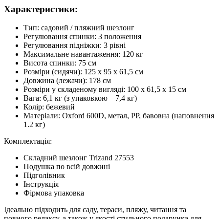
Характеристики:
Тип: садовий / пляжний шезлонг
Регулювання спинки: 3 положення
Регулювання підніжки: 3 рівні
Максимальне навантаження: 120 кг
Висота спинки: 75 см
Розміри (сидячи): 125 х 95 х 61,5 см
Довжина (лежачи): 178 см
Розміри у складеному вигляді: 100 х 61,5 х 15 см
Вага: 6,1 кг (з упаковкою – 7,4 кг)
Колір: бежевий
Матеріали: Oxford 600D, метал, PP, бавовна (наповнення
1.2 кг)
Комплектація:
Складний шезлонг Trizand 27553
Подушка по всій довжині
Підголівник
Інструкція
Фірмова упаковка
Ідеально підходить для саду, тераси, пляжу, читання та
повного релаксу, а також у якості стильного подарунка для