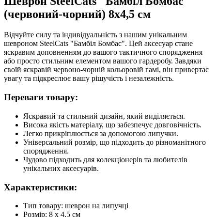
Шеврон SteelCats "Бамбіл Бомбас"
(червоний-чорний) 8х4,5 см
Відчуйте силу та індивідуальність з нашим унікальним
шевроном SteelCats "Бамбіл Бомбас". Цей аксесуар стане
яскравим доповненням до вашого тактичного спорядження
або просто стильним елементом вашого гардеробу. Завдяки
своїй яскравій червоно-чорній кольоровій гамі, він привертає
увагу та підкреслює вашу рішучість і незалежність.
Переваги товару:
Яскравий та стильний дизайн, який виділяється.
Висока якість матеріалу, що забезпечує довговічність.
Легко прикріплюється за допомогою липучки.
Універсальний розмір, що підходить до різноманітного
спорядження.
Чудово підходить для колекціонерів та любителів
унікальних аксесуарів.
Характеристики:
Тип товару: шеврон на липучці
Розмір: 8 х 4,5 см