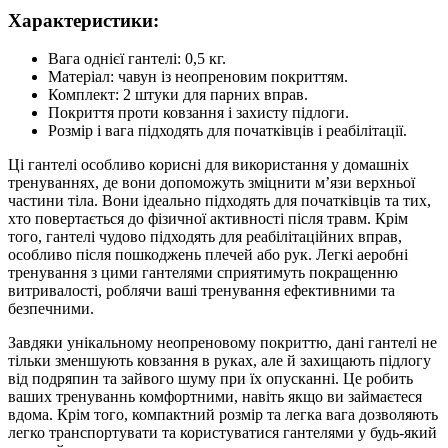
Характеристики:
Вага однієї гантелі: 0,5 кг.
Матеріал: чавун із неопреновим покриттям.
Комплект: 2 штуки для парних вправ.
Покриття проти ковзання і захисту підлоги.
Розмір і вага підходять для початківців і реабілітації.
Ці гантелі особливо корисні для використання у домашніх
тренуваннях, де вони допоможуть зміцнити м’язи верхньої
частини тіла. Вони ідеально підходять для початківців та тих,
хто повертається до фізичної активності після травм. Крім
того, гантелі чудово підходять для реабілітаційних вправ,
особливо після пошкоджень плечей або рук. Легкі аеробні
тренування з цими гантелями сприятимуть покращенню
витривалості, роблячи ваші тренування ефективними та
безпечними.
Завдяки унікальному неопреновому покриттю, дані гантелі не
тільки зменшують ковзання в руках, але й захищають підлогу
від подряпин та зайвого шуму при їх опусканні. Це робить
ваших тренуваннь комфортними, навіть якщо ви займаєтеся
вдома. Крім того, компактний розмір та легка вага дозволяють
легко транспортувати та користуватися гантелями у будь-який