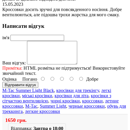
15.05.2023
Кроссовки досить зручні для повсякденного носіння. Добре
вентилюються, але підошва трохи жорстка для мого смаку.
Написати відгук
ім'я
Ваш відгук:
Примітка:
HTML розмітка не підтримується! Використовуйте
звичайний текст.
Оцінка
Погано
Добре
Відправити відгук
M-Tac Summer Light Black
,
кросівки для трекінгу
,
легкі
кросівки
,
міські кросівки
,
кросівки для літа
,
кросівки з
сітчастою вентиляцією
,
чорні кросівки
,
кроссовки
,
летние
кроссовки
,
M-Tac
,
Summer Light
,
черные кроссовки
,
обувь для
треккинга
,
легкие кроссовки
1650 грн.
Відправка:
Завтра о 18:00