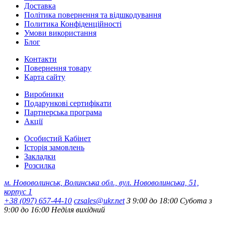
Доставка
Політика повернення та відшкодування
Политика Конфіденційності
Умови використання
Блог
Контакти
Повернення товару
Карта сайту
Виробники
Подарункові сертифікати
Партнерська програма
Акції
Особистий Кабінет
Історія замовлень
Закладки
Розсилка
м. Нововолинськ, Волинська обл., вул. Нововолинська, 51,
корпус 1
+38 (097) 657-44-10
czsales@ukr.net
З 9:00 до 18:00 Субота з
9:00 до 16:00 Неділя вихідний