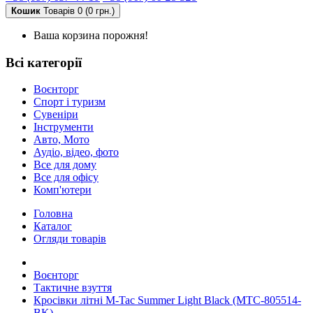
Кошик
Товарів 0 (0 грн.)
Ваша корзина порожня!
Всі категорії
Воєнторг
Спорт і туризм
Сувеніри
Інструменти
Авто, Мото
Аудіо, відео, фото
Все для дому
Все для офісу
Комп'ютери
Головна
Каталог
Огляди товарів
Воєнторг
Тактичне взуття
Кросівки літні M-Tac Summer Light Black (MTC-805514-
BK)