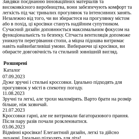
Завдяки поєднанню інноваційних матеріалів та
високоякісного виробництва, вони забезпечують комфорт та
легкість під час тривалих прогулянок та інтенсивних занять.
Незалежно від того, чи ви збираєтеся на прогулянку містом
або в похід, ці кросівки стануть надійним супутником.
Сучасний дизайн доповнюється максимальним фокусом на
функціональність та безпеку. Сітчаста вентиляція допоможе
уникнути перегрівання стопи, а міцна підошва витримає
навіть найвибагливіші умови. Вибираючи ці кросівки, ви
обираєте довговічність та стильний зовнішній вигляд.
Розширені
Каталог
07.09.2023
Дуже зручні і стильні кроссовки. Ідеально підходять для
прогулянок у місті в спекотну погоду.
11.08.2023
Зручні та легкі, але трохи маломірять. Варто брати на розмір
більше, ніж зазвичай.
21.07.2023
Кроссовки гарні, але не витримали багаторазового прання.
Після пару разів почали розклеюватися.
03.06.2023
Відмінні кросівки! Елегантний дизайн, легкі та дійсно
дихаючі. Ідеально підходять для літа!