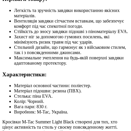
Легкість та зручність завдяки використанню якісних
матеріалів.
Вентиляція завдяки сітчастим вставкам, що забезпечує
комфорт під час спекотної погоди.
Стійкість до зносу завдяки підошві з піноматеріалу EVA.
Захист ніг за допомогою гумових посилень, які
мінімізують ризик травм під час ударів.
Стильний дизайн, що гармонує як з військовим стилем,
так і з повсякденними джинсами.
Максимальне зчеплення на будь-якій поверхні завдяки
адаптованому протектору.
Характеристики:
Матеріал основної частини: поліестер.
Матеріал підошви: резина (ПВХ).
Стелька: піна EVA.
Колір: Чорний.
Вага пари: 830 г.
Виробник: M-Tac, Україна.
Кросівки M-Tac Summer Light Black створені для тих, хто
цінує активність та стиль у своєму повсякденному житті.